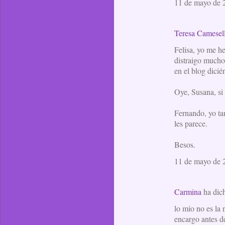
11 de mayo de 2
Teresa Camesel
Felisa, yo me h
distraigo mucho 
en el blog dicié
Oye, Susana, si 
Fernando, yo tam
les parece.
Besos.
11 de mayo de 2
Carmina
ha dic
lo mio no es la 
encargo antes de