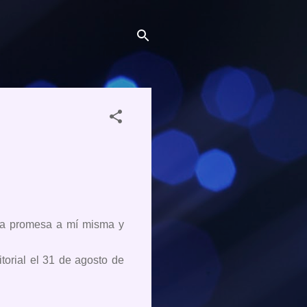
una promesa a mí misma y
itorial el 31 de agosto de