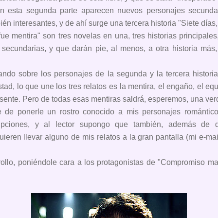
n esta segunda parte aparecen nuevos personajes secundari
én interesantes, y de ahí surge una tercera historia "Siete días,
 fue mentira" son tres novelas en una, tres historias principal
 secundarias, y que darán pie, al menos, a otra historia más,
ando sobre los personajes de la segunda y la tercera histori
stad, lo que une los tres relatos es la mentira, el engaño, el 
esente. Pero de todas esas mentiras saldrá, esperemos, una ve
 de ponerle un rostro conocido a mis personajes romántic
ripciones, y al lector supongo que también, además de 
uieren llevar alguno de mis relatos a la gran pantalla (mi e-mai
rollo, poniéndole cara a los protagonistas de "Compromiso ma