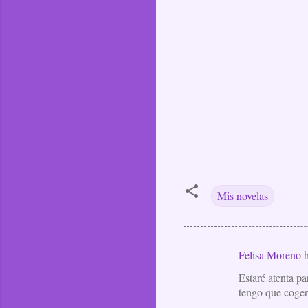
Mis novelas
Felisa Moreno
h
C
Estaré atenta pa
o
tengo que coger
m