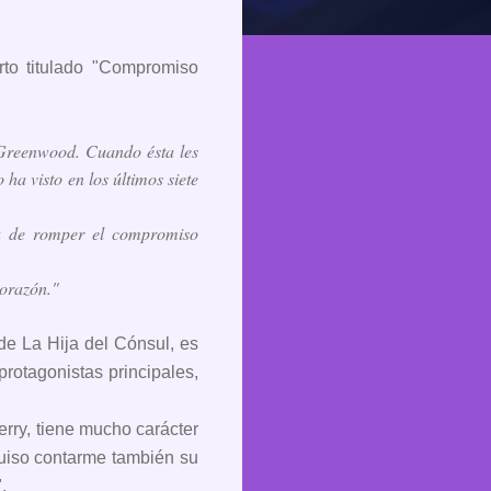
rto titulado "Compromiso
Greenwood. Cuando ésta les
a visto en los últimos siete
da de romper el compromiso
corazón."
 de La Hija del Cónsul, es
protagonistas principales,
rry, tiene mucho carácter
 quiso contarme también su
.