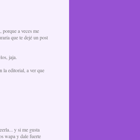
a, porque a veces me
raría que te dejé un post
os, jaja.
la editorial, a ver que
erla... y si me gusta
os wapa y dale fuerte