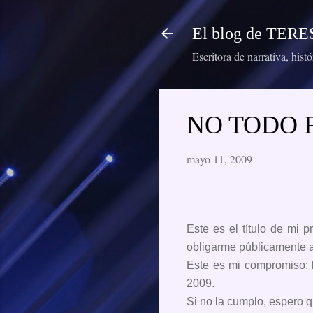
El blog de TE
Escritora de narrativa, hist
NO TODO F
mayo 11, 2009
E
ste es el título de mi
obligarme públicamente a
Este es mi compromiso: la
2009.
Si no la cumplo, espero q