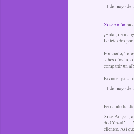
11 de mayo de 2
XoseAntón
ha 
¡Hala!, de inau
Felicidades por
Por cierto, Tere
sabes dímelo, o
compartir un al
Bikiños, paisan
11 de mayo de 2
Fernando ha d
Xosé Antçon, a 
do Cónsul".....
clientes. Así qu