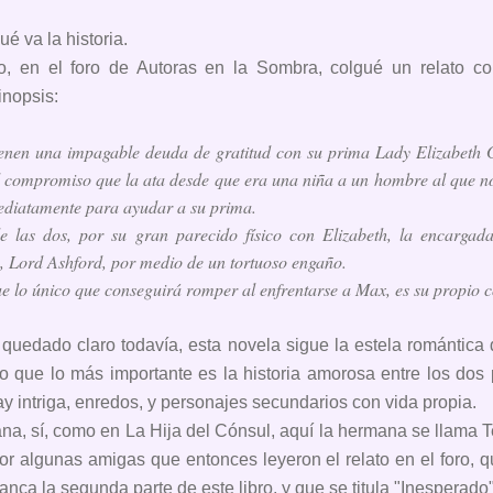
é va la historia.
, en el foro de Autoras en la Sombra, colgué un relato co
inopsis:
enen una impagable deuda de gratitud con su prima Lady Elizabeth 
 compromiso que la ata desde que era una niña a un hombre al que no h
mediatamente para ayudar a su prima.
e las dos, por su gran parecido físico con Elizabeth, la encarga
 Lord Ashford, por medio de un tortuoso engaño.
e lo único que conseguirá romper al enfrentarse a Max, es su propio 
 quedado claro todavía, esta novela sigue la estela romántica
o que lo más importante es la historia amorosa entre los dos 
y intriga, enredos, y personajes secundarios con vida propia.
a, sí, como en La Hija del Cónsul, aquí la hermana se llama Te
por algunas amigas que entonces leyeron el relato en el foro,
anca la segunda parte de este libro, y que se titula "Inesperado"