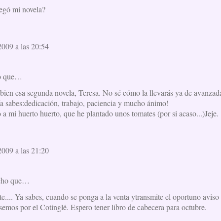
llegó mi novela?
009 a las 20:54
o que…
bien esa segunda novela, Teresa. No sé cómo la llevarás ya de avanzada
 Ya sabes:dedicación, trabajo, paciencia y mucho ánimo!
 a mi huerto huerto, que he plantado unos tomates (por si acaso...)Jeje.
009 a las 21:20
icho que…
.... Ya sabes, cuando se ponga a la venta ytransmite el oportuno aviso 
semos por el Cotinglé. Espero tener libro de cabecera para octubre.