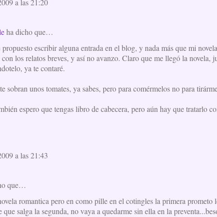
009 a las 21:20
le
ha dicho que…
e propuesto escribir alguna entrada en el blog, y nada más que mi novel
con los relatos breves, y así no avanzo. Claro que me llegó la novela, ju
ndotelo, ya te contaré.
te sobran unos tomates, ya sabes, pero para comérmelos no para tirármel
bién espero que tengas libro de cabecera, pero aún hay que tratarlo con 
009 a las 21:43
ho que…
novela romantica pero en como pille en el cotingles la primera prometo le
 que salga la segunda, no vaya a quedarme sin ella en la preventa...bes