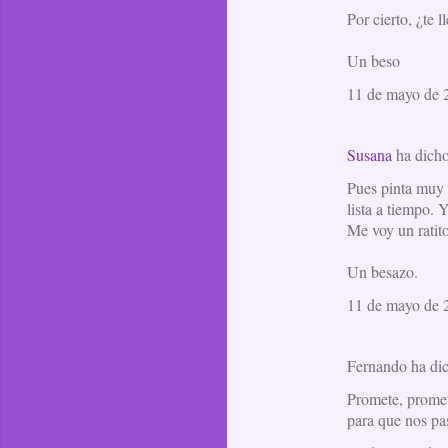
e
Por cierto, ¿te 
n
Un beso
t
11 de mayo de 2
a
r
i
Susana
ha dich
o
Pues pinta muy 
lista a tiempo.
s
Me voy un ratito
Un besazo.
11 de mayo de 2
Fernando ha d
Promete, promete
para que nos pa