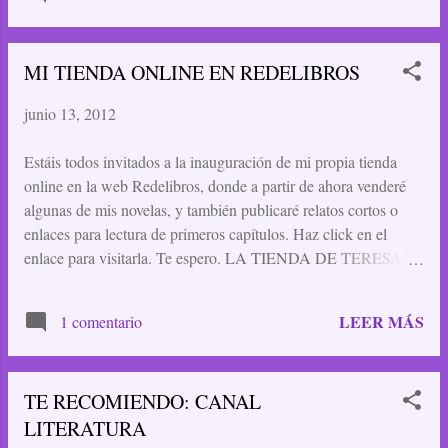
tanto miedo. Si solo es una vieja amiga. El pasado, te dices." Y
así comienza el libro que he empezado a leer: "Me miro en el
espejo y frunzo el ceño, frustrada. Qué asco de pelo. No hay
MI TIENDA ONLINE EN REDELIBROS
manera con él. Y maldita sea Katherine Kavanagh, que se ha
puesto enferma y me ha metido en este lío. Tendría que estar
junio 13, 2012
estudiando para los exámenes finales, que son la semana que
viene, pero aquí estoy, intentando hacer algo con mi pelo. No
Estáis todos invitados a la inauguración de mi propia tienda
debo meterme en la cama con el pelo mojado. No debo
online en la web Redelibros, donde a partir de ahora venderé
meterme en la cama con el pelo mojado. Recito varias veces
algunas de mis novelas, y también publicaré relatos cortos o
este man...
enlaces para lectura de primeros capítulos. Haz click en el
enlace para visitarla. Te espero. LA TIENDA DE TERESA
EN REDELIBROS
LEER MÁS
1 comentario
TE RECOMIENDO: CANAL
LITERATURA