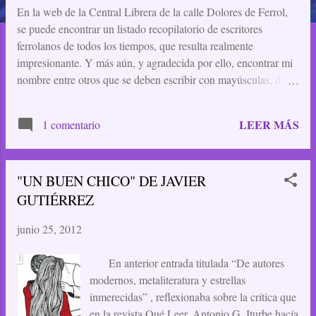
a
En la web de la Central Librera de la calle Dolores de Ferrol,
se puede encontrar un listado recopilatorio de escritores
d
ferrolanos de todos los tiempos, que resulta realmente
a
impresionante. Y más aún, y agradecida por ello, encontrar mi
nombre entre otros que se deben escribir con mayúsculas, de
s
los que destaco por su importancia ya histórica a don Gonzalo
Torrente Ballester y doña Concepción Arenal, y no nombro a
LEER MÁS
1 comentario
ninguno de los vivos, para no tener que escoger entre tantos y
tan buenos. Aquí el enlace:
http://www.centrallibrera.com/AUTORESFERROLANOS/A
"UN BUEN CHICO" DE JAVIER
UTORFERROLAN.htm Los autores aparecen por orden
alfabético de apellidos, y pinchando en sus nombres, se accede
GUTIÉRREZ
a más información, biografías y obras.
junio 25, 2012
En anterior entrada titulada “De autores
modernos, metaliteratura y estrellas
inmerecidas” , reflexionaba sobre la crítica que
en la revista Qué Leer, Antonio G. Iturbe hacía