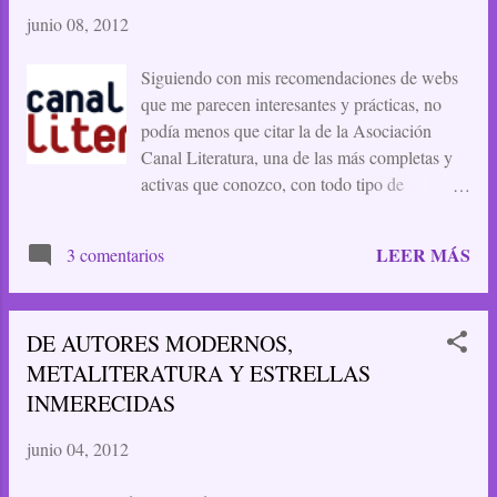
junio 08, 2012
Siguiendo con mis recomendaciones de webs
que me parecen interesantes y prácticas, no
podía menos que citar la de la Asociación
Canal Literatura, una de las más completas y
activas que conozco, con todo tipo de
herramientas para los escritores y lectores,
entrevistas, presentaciones, foros, premios
LEER MÁS
3 comentarios
propios, y mucho más que tendréis que
comprobar visitándola. Desde aquí les mando
un saludo muy cariñoso a sus administradores,
DE AUTORES MODERNOS,
recordando los buenos momentos que he
METALITERATURA Y ESTRELLAS
pasado con sus certámenes de relatos, y
también a los usuarios de la web, muchos de
INMERECIDAS
ellos buenos amigos, compañeros de taller
junio 04, 2012
literario, a los que no olvido y siempre estoy
pendiente de sus noticias y publicaciones.