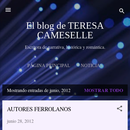
Ir al contenido principal
El blog de TERESA
CAMESELLE
Escritora de narrativa, histórica y romántica.
PÁGINA PRINCIPAL
NOTICIAS
MIS NOVELAS
MIS RELATOS
MÁS…
MOSTRAR TODO
Mostrando entradas de junio, 2012
BIO
E
n
AUTORES FERROLANOS
t
junio 28, 2012
r