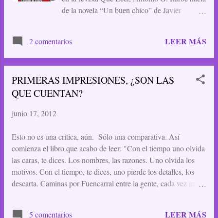
de la novela “Un buen chico” de Javier
Gutiérrez. Cuál no sería mi sorpresa
cuando me encuentro un comentario del citado
LEER MÁS
2 comentarios
autor aquí en el blog, en el cual, de la mejor de
las maneras, nos animaba, a mí y a los otros
comentaristas, a leer su novela y opinar
PRIMERAS IMPRESIONES, ¿SON LAS
después. Pues bien, tal y como me
QUE CUENTAN?
comprometí entonces, ya he leído “Un buen
chico”, y aunque insisto en que mis
junio 17, 2012
comentarios eran una reflexión general sobre el
estado de la literatura, en este caso y sin que
Esto no es una crítica, aún. Sólo una comparativa. Así
sirva de precedente, don Javier Gutiérrez, me
comienza el libro que acabo de leer: "Con el tiempo uno olvida
quito el sombrero ante usted y su magnífico
las caras, te dices. Los nombres, las razones. Uno olvida los
relato, y me desdigo por completo de mis
motivos. Con el tiempo, te dices, uno pierde los detalles, los
anteriores afirmaciones. De “Un buen
descarta. Caminas por Fuencarral entre la gente, cada vez más
chico” me ha gustado todo, desde lo
despacio. Uno olvida qué, cuándo, con quién. Avanzas a la
“técnicamente perfecta”, que apuntaba Iturbe,
deriva, como sonado, por qué has apartado la mirada, a qué
hasta su uso de...
LEER MÁS
5 comentarios