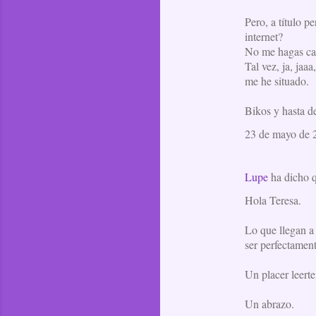
m
Pero, a título p
e
internet?
No me hagas cas
n
Tal vez, ja, jaa
t
me he situado.
a
Bikos y hasta d
r
i
23 de mayo de 2
o
s
Lupe
ha dicho
Hola Teresa.
Lo que llegan a 
ser perfectament
Un placer leerte
Un abrazo.