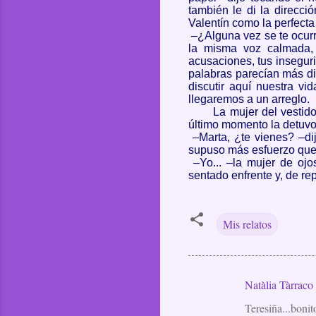
también le di la direcci
Valentín
como la perfect
–¿Alguna vez se te ocur
la misma voz calmada, 
acusaciones, tus insegur
palabras parecían más di
discutir aquí nuestra vi
llegaremos a un arreglo.
La mujer del vestido
último momento la detuvo 
–Marta, ¿te vienes? –di
supuso más esfuerzo que 
–Yo... –la mujer de oj
sentado enfrente y, de re
Mis relatos
Natàlia Tàrraco
C
Teresiña...bonit
o