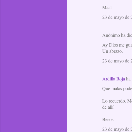
Maat
23 de mayo de 2
Anónimo ha di
Ay Dios me guar
Un abrazo.
23 de mayo de 2
Ardilla Roja
ha 
Que malas podem
Lo recuerdo. Me
de allí.
Besos
23 de mayo de 2