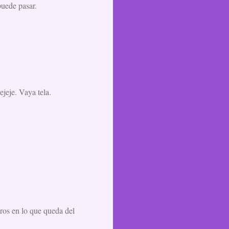
puede pasar.
ejeje. Vaya tela.
tros en lo que queda del