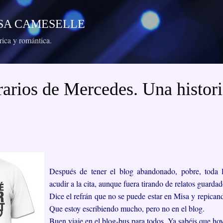
Ir al contenido principal
RESA CAMESELLE
órica y romántica.
rarios de Mercedes. Una histori
Después de tener el blog abandonado, pobre, toda
acudir a la cita, aunque fuera tirando de relatos guardad
Dice el refrán que no se puede estar en Misa y repicand
Que estoy escribiendo mucho, pero no en el blog.
Buen viaje en el blog-bus para todos. Ya sabéis que h