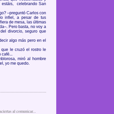
uí estáis, celebrando San
igo? –preguntó Carlos con
 infiel, a pesar de tus
ñera de mesa, las últimas
da–. Pero basta, no voy a
el divorcio, seguro que
 decir algo más pero en el
que le cruzó el rostro le
café...
mblorosa, miró al hombre
bel, yo me quedo.
aciertas al comunicar...