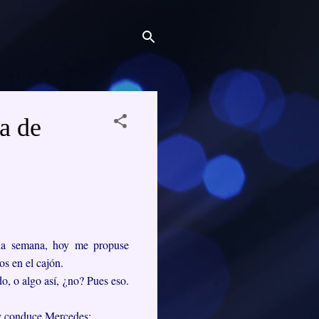
a de
 la semana, hoy me propuse
os en el cajón.
o, o algo así, ¿no? Pues eso.
oy conduce Mercedes: