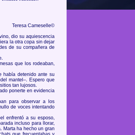
Teresa
Cameselle
©
 vino, dio su aquiescencia
era la otra copa sin dejar
erdes de su compañera de
e.
 mesas que los rodeaban,
e había detenido ante su
 del mantel–. Espero que
itios tan lujosos.
iado ponerte en evidencia
ban para observar a los
ullo de voces intentando
l enfrentó a su esposo,
rada incluso para llorar,
pa. Marta ha hecho un gran
chats
que frecuentabas y