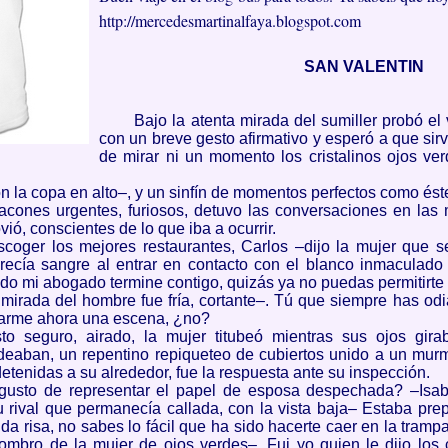
http://mercedesmartinalfaya.blogspot.com
SAN
VALENTIN
Bajo la atenta mirada del sumiller probó el
con un breve gesto afirmativo y esperó a que sirvi
de mirar ni un momento los cristalinos ojos v
n la copa en alto–, y un sinfín de momentos perfectos como ést
acones urgentes, furiosos, detuvo las conversaciones en las
ió, conscientes de lo que iba a ocurrir.
coger los mejores restaurantes, Carlos –dijo la mujer que s
arecía sangre al entrar en contacto con el blanco inmaculado
ndo mi abogado termine contigo, quizás ya no puedas permitirte s
 mirada del hombre fue fría, cortante–. Tú que siempre has od
tarme ahora una escena, ¿no?
o seguro, airado, la mujer titubeó mientras sus ojos gira
deaban, un repentino repiqueteo de cubiertos unido a un murm
tenidas a su alrededor, fue la respuesta ante su inspección.
usto de representar el papel de esposa despechada? –Isabe
 rival que permanecía callada, con la vista baja– Estaba prepa
da risa, no sabes lo fácil que ha sido hacerte caer en la tram
hombro de la mujer de ojos verdes–. Fui yo quien le dijo los