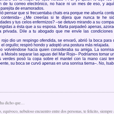
ón de tu correo electrónico, no hace ni un mes de eso, y aq
a
parejita
de enamorados.
rió pensar que si frecuentaba
chats
era porque me aburría cont
contenida– ¿Me creerías si te dijera que nunca te he sido
idades y tus celos enfermizos? –se detuvo mirando a su compa
rigidas a ésta que a su esposa. Marta parpadeó apenas, azora
da privada.
Dile
a tu abogado que me envíe las condiciones d
 rojo dio un respingo ofendida, se envaró, abrió la boca para
el orgullo; respiró hondo y adoptó una postura más relajada.
jo volviéndose hacia quien consideraba su amiga. La sonrisa 
a Moisés separar las aguas del Mar Rojo– Podríamos tomar un 
os verdes posó la copa sobre el mantel con la mano casi te
pente, su boca se curvó apenas en una sonrisa tierna–. No, Isa
ha dicho que…
o, equívoco, nebuloso encuentro entre dos personas, te felicito, siempre 