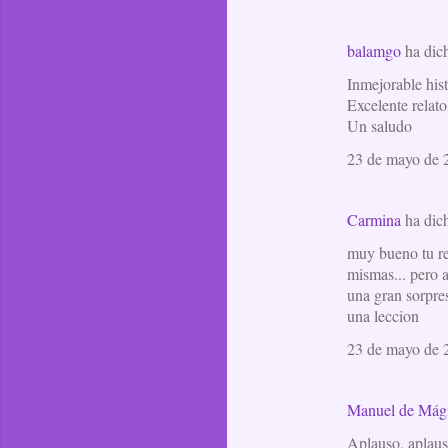
balamgo
ha dic
Inmejorable his
Excelente relato
Un saludo
23 de mayo de 2
Carmina
ha dic
muy bueno tu re
mismas... pero 
una gran sorpre
una leccion
23 de mayo de 2
Manuel de Mág
Aplauso, aplaus