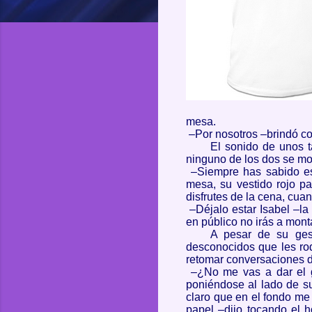
mesa.
–Por nosotros –brindó co
El sonido de unos t
ninguno de los dos se mov
–Siempre has sabido es
mesa, su vestido rojo p
disfrutes de la cena, cua
–
Déjalo
estar Isabel –la
en público no irás a mon
A pesar de su gest
desconocidos que les ro
retomar conversaciones de
–¿No me vas a dar el g
poniéndose al lado de su
claro que en el fondo me 
papel –dijo tocando el 