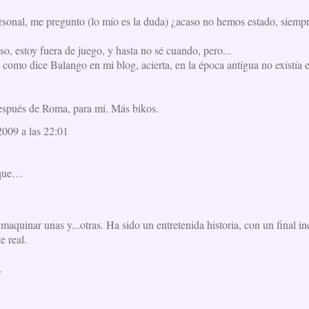
ersonal, me pregunto (lo mío es la duda) ¿acaso no hemos estado, siempr
o, estoy fuera de juego, y hasta no sé cuando, pero...
a, como dice Balango en mi blog, acierta, en la época antígua no existía 
espués de Roma, para mí. Más bikos.
009 a las 22:01
 que…
maquinar unas y...otras. Ha sido un entretenida historia, con un final 
e real.
.