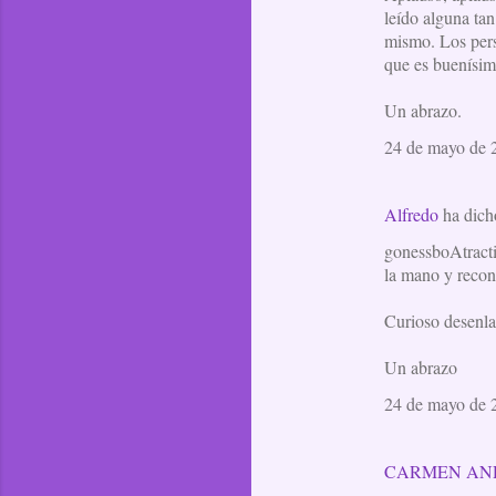
leído alguna tan
mismo. Los pers
que es buenísim
Un abrazo.
24 de mayo de 2
Alfredo
ha dic
gonessboAtracti
la mano y recon
Curioso desenlac
Un abrazo
24 de mayo de 2
CARMEN AN