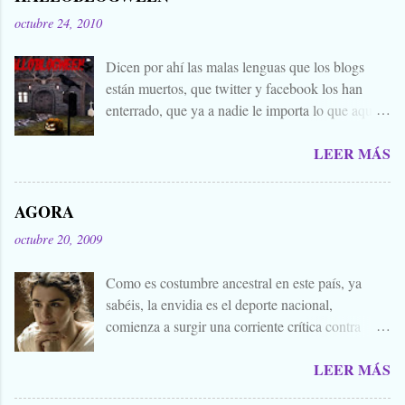
octubre 24, 2010
Dicen por ahí las malas lenguas que los blogs
están muertos, que twitter y facebook los han
enterrado, que ya a nadie le importa lo que aquí
escribimos. Propongo estas fechas señaladas para
LEER MÁS
levantar nuestros blogs, sean vivos, muertos, o
zombies bailones, y demostrar que aquí aún se
cuecen muchas cosas interesantes, y si hace falta
AGORA
añadir a la olla algún ojo de sapo, mandrágora, y
octubre 20, 2009
sangre de virgen nacida bajo la luna llena, sea.
Ellos se lo han buscado. Comienza el .... Os
Como es costumbre ancestral en este país, ya
convoco a todos, amigos, conocidos, amigos de
sabéis, la envidia es el deporte nacional,
amigos, blogueros en general. Cuéntanos tu
comienza a surgir una corriente crítica contra
historia para morirnos de miedo este largo fin de
Alejandro Amenábar, aprovechando el reciente
semana de todos los santos y fieles difuntos.
LEER MÁS
estreno de su última película. Y es que hay que
Aquella que te contaba tu abuela, la del
tener muy poquita vergüenza para publicar un
campamento, la que le gustaba susurrarte a tu