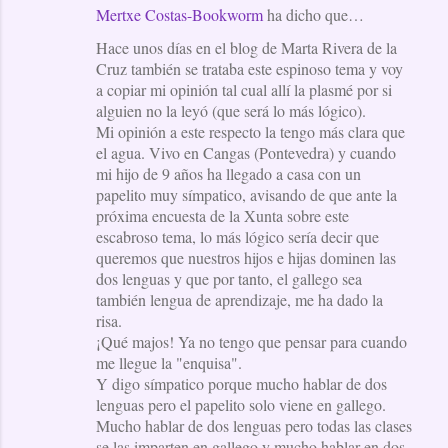
Mertxe Costas-Bookworm
ha dicho que…
Hace unos días en el blog de Marta Rivera de la
Cruz también se trataba este espinoso tema y voy
a copiar mi opinión tal cual allí la plasmé por si
alguien no la leyó (que será lo más lógico).
Mi opinión a este respecto la tengo más clara que
el agua. Vivo en Cangas (Pontevedra) y cuando
mi hijo de 9 años ha llegado a casa con un
papelito muy símpatico, avisando de que ante la
próxima encuesta de la Xunta sobre este
escabroso tema, lo más lógico sería decir que
queremos que nuestros hijos e hijas dominen las
dos lenguas y que por tanto, el gallego sea
también lengua de aprendizaje, me ha dado la
risa.
¡Qué majos! Ya no tengo que pensar para cuando
me llegue la "enquisa".
Y digo símpatico porque mucho hablar de dos
lenguas pero el papelito solo viene en gallego.
Mucho hablar de dos lenguas pero todas las clases
se las imparten en gallego y mucho hablar en dos