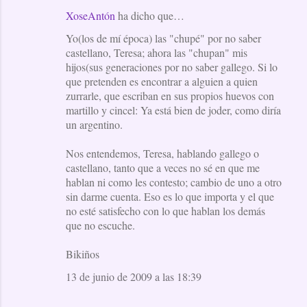
XoseAntón
ha dicho que…
C
Yo(los de mí época) las "chupé" por no saber
o
castellano, Teresa; ahora las "chupan" mis
m
hijos(sus generaciones por no saber gallego. Si lo
e
que pretenden es encontrar a alguien a quien
zurrarle, que escriban en sus propios huevos con
n
martillo y cincel: Ya está bien de joder, como diría
t
un argentino.
a
Nos entendemos, Teresa, hablando gallego o
r
castellano, tanto que a veces no sé en que me
i
hablan ni como les contesto; cambio de uno a otro
o
sin darme cuenta. Eso es lo que importa y el que
no esté satisfecho con lo que hablan los demás
s
que no escuche.
Bikiños
13 de junio de 2009 a las 18:39