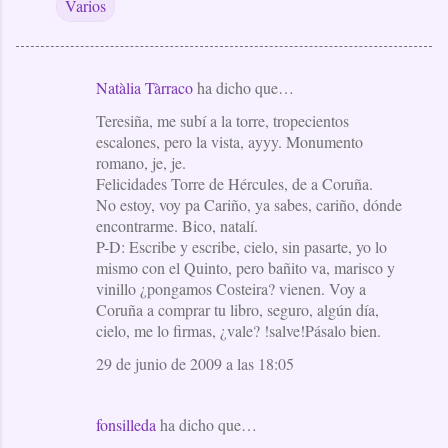
Varios
Natàlia Tàrraco
ha dicho que…
C
Teresiña, me subí a la torre, tropecientos
o
escalones, pero la vista, ayyy. Monumento
m
romano, je, je.
e
Felicidades Torre de Hércules, de a Coruña.
No estoy, voy pa Cariño, ya sabes, cariño, dónde
n
encontrarme. Bico, natalí.
t
P-D: Escribe y escribe, cielo, sin pasarte, yo lo
a
mismo con el Quinto, pero bañito va, marisco y
vinillo ¿pongamos Costeira? vienen. Voy a
r
Coruña a comprar tu libro, seguro, algún día,
i
cielo, me lo firmas, ¿vale? !salve!Pásalo bien.
o
29 de junio de 2009 a las 18:05
s
fonsilleda
ha dicho que…