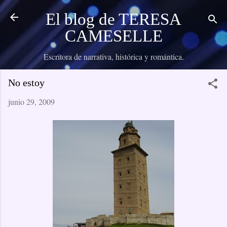
Ir al contenido principal
El blog de TERESA
CAMESELLE
Escritora de narrativa, histórica y romántica.
No estoy
junio 29, 2009