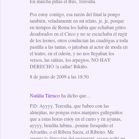
En marcha pillas el Bus, Teresiña.
Pos estoy contigo, esa razón del final la pongo
también, veladamente en mi relato, je, je, porque
en tiempos de Roma los había que echaban gritos
desaforados en el Circo y no se escuchaba el rugir
de los leones, otros conducían las cuadrigas a toda
pastilla a las tantas, o jaleaban al actor de moda en
el teatro, en el odeón, y no nos llegaban los
versos, las sátiras, los arpegios. NO HAY
DERECHO !a callar! Bikiño.
8 de junio de 2009 a las 18:50
Natàlia Tàrraco
ha dicho que…
P.D: Ayyyy, Teresiña, que babeo con las
almejitas, no pongas estos manjares galleguiños
que a estas horas estoy en el curro y en ayunas,
ayyyy, bendita lubina...ponme fresquiño el
Alvariño, o el Ribera Sacra, el Ribeiro. Me
apunto la dirección del restaurant, voooy pallá en