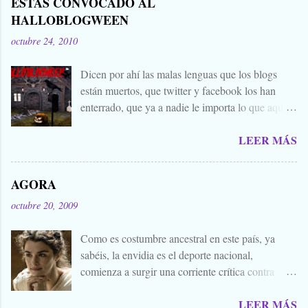
ESTAS CONVOCADO AL
HALLOBLOGWEEN
octubre 24, 2010
Dicen por ahí las malas lenguas que los blogs
están muertos, que twitter y facebook los han
enterrado, que ya a nadie le importa lo que aquí
escribimos. Propongo estas fechas señaladas para
LEER MÁS
levantar nuestros blogs, sean vivos, muertos, o
zombies bailones, y demostrar que aquí aún se
cuecen muchas cosas interesantes, y si hace falta
AGORA
añadir a la olla algún ojo de sapo, mandrágora, y
octubre 20, 2009
sangre de virgen nacida bajo la luna llena, sea.
Ellos se lo han buscado. Comienza el .... Os
Como es costumbre ancestral en este país, ya
convoco a todos, amigos, conocidos, amigos de
sabéis, la envidia es el deporte nacional,
amigos, blogueros en general. Cuéntanos tu
comienza a surgir una corriente crítica contra
historia para morirnos de miedo este largo fin de
Alejandro Amenábar, aprovechando el reciente
semana de todos los santos y fieles difuntos.
LEER MÁS
estreno de su última película. Y es que hay que
Aquella que te contaba tu abuela, la del