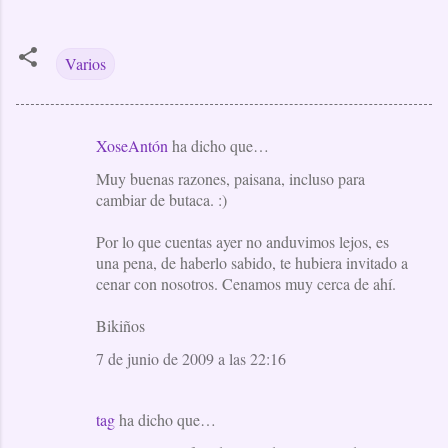
Varios
XoseAntón
ha dicho que…
C
Muy buenas razones, paisana, incluso para
o
cambiar de butaca. :)
m
e
Por lo que cuentas ayer no anduvimos lejos, es
una pena, de haberlo sabido, te hubiera invitado a
n
cenar con nosotros. Cenamos muy cerca de ahí.
t
a
Bikiños
r
7 de junio de 2009 a las 22:16
i
o
tag
ha dicho que…
s