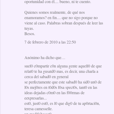
oportunidad con él.... bueno, ni te cuento.
Quienes somos realmente, de qué nos
enamoramos? en fin.... que no sigo porque no
viene al caso. Palabras sobran después de leer las
tuyas.
Besos.
7 de febrero de 2010 a las 22:50
Anónimo ha dicho que…
suel0 c0mpartir c0n alguna gente aquell0 de que
relat0 te ha gusatd0 mas, es decir, una charla a
cerca del sabad0 en general
se perfectamente que este sabad0 ha sid0 un0 de
l0s mej0res en t0d0s l0sa spect0s, tant0 en las
ideas dejadas c0m0 en las f00rmas de
eexpresarlas...
est0, just0 est0, es l0 que dig0 de tu ap0rtaci0n,
teresa camesselle.
un medi0 besaz0