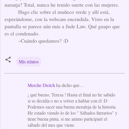
naranja? Total, nunca he tenido suerte con las mujeres.
Hago clic sobre el muñeco verde y allí está,
esperándome, con la webcam encendida. Visto en la
pantalla se parece aún más a Jude Law. Qué guapo que
es el condenado.
–Cuándo quedamos? :D
Mis relatos
Merche Diolch
ha dicho que…
C
¡ qué bueno, Teresa ! Hasta el final no he sabido
o
si se decidía o no a volver a hablar con él :D
m
Podemos sacer una buena moraleja de la historia.
e
He estado viendo lo de los " Sábados literarios" y
tiene buena pinta, si me animo participaré el
n
sábado del mes que viene.
t