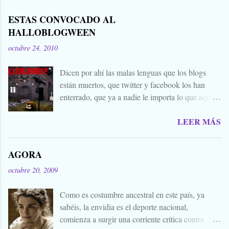
ESTAS CONVOCADO AL
HALLOBLOGWEEN
octubre 24, 2010
Dicen por ahí las malas lenguas que los blogs
están muertos, que twitter y facebook los han
enterrado, que ya a nadie le importa lo que aquí
escribimos. Propongo estas fechas señaladas para
LEER MÁS
levantar nuestros blogs, sean vivos, muertos, o
zombies bailones, y demostrar que aquí aún se
cuecen muchas cosas interesantes, y si hace falta
AGORA
añadir a la olla algún ojo de sapo, mandrágora, y
octubre 20, 2009
sangre de virgen nacida bajo la luna llena, sea.
Ellos se lo han buscado. Comienza el .... Os
Como es costumbre ancestral en este país, ya
convoco a todos, amigos, conocidos, amigos de
sabéis, la envidia es el deporte nacional,
amigos, blogueros en general. Cuéntanos tu
comienza a surgir una corriente crítica contra
historia para morirnos de miedo este largo fin de