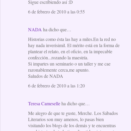
Sigue escribiendo así :D
a
6 de febrero de 2010 a las 0:55
r
i
NADA
ha dicho que…
o
Historias como ésta las hay a miles.En la red no
s
hay nada inverisimil. El mérito está en la forma de
plantear el relato, en el oficio, en la impecable
confección...rozando la maestría.
Si impartes un seminario o un taller y me cae
razonablemente cerca,me apunto.
Saludos de NADA
6 de febrero de 2010 a las 1:20
Teresa Cameselle
ha dicho que…
Me alegro de que te guste, Merche. Los Sábados
Literarios son muy amenos, lo pasas bien
visitando los blogs de los demás y te encuentras