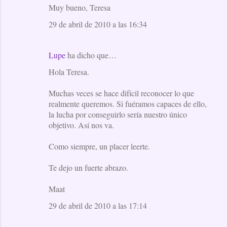
e
Muy bueno, Teresa
n
29 de abril de 2010 a las 16:34
t
a
Lupe
ha dicho que…
r
Hola Teresa.
i
o
Muchas veces se hace difícil reconocer lo que
realmente queremos. Si fuéramos capaces de ello,
s
la lucha por conseguirlo sería nuestro único
objetivo. Así nos va.
Como siempre, un placer leerte.
Te dejo un fuerte abrazo.
Maat
29 de abril de 2010 a las 17:14