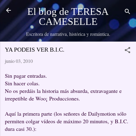
Ir al contenido principal
El blog de TERESA
CAMESELLE
Escritora de narrativa, histórica y romántica.
YA PODEIS VER B.I.C.
junio 03, 2010
Sin pagar entradas.
Sin hacer colas.
No os perdáis la historia más absurda, extravagante e
irrepetible de Woo¡ Producciones.
Aquí la primera parte (los señores de Dailymotion sólo
permiten colgar vídeos de máximo 20 minutos, y B.I.C.
dura casi 30.):