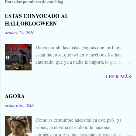
Entradas populares de este blog
e
n
ESTAS CONVOCADO AL
t
HALLOBLOGWEEN
a
octubre 24, 2010
r
i
Dicen por ahí las malas lenguas que los blogs
están muertos, que twitter y facebook los han
o
enterrado, que ya a nadie le importa lo que aquí
s
escribimos. Propongo estas fechas señaladas para
LEER MÁS
levantar nuestros blogs, sean vivos, muertos, o
zombies bailones, y demostrar que aquí aún se
cuecen muchas cosas interesantes, y si hace falta
AGORA
añadir a la olla algún ojo de sapo, mandrágora, y
octubre 20, 2009
sangre de virgen nacida bajo la luna llena, sea.
Ellos se lo han buscado. Comienza el .... Os
Como es costumbre ancestral en este país, ya
convoco a todos, amigos, conocidos, amigos de
sabéis, la envidia es el deporte nacional,
amigos, blogueros en general. Cuéntanos tu
comienza a surgir una corriente crítica contra
historia para morirnos de miedo este largo fin de