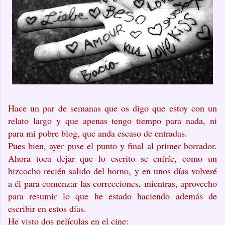
Hace un par de semanas que os digo que estoy con un
relato largo y que apenas tengo tiempo para nada, ni
para mi pobre blog, que anda escaso de entradas.
Pues bien, ayer puse el punto y final al primer borrador.
Ahora toca dejar que lo escrito se enfríe, como un
bizcocho recién salido del horno, y en unos días volveré
a él para comenzar las correcciones, mientras, aprovecho
para resumir lo que he estado haciendo además de
escribir en estos días.
He visto dos películas en el cine: