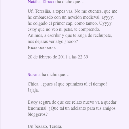
Natàlia Tàrraco
ha dicho que…
C
Uf, Teresiña, a topes vas. No me cuentes, que me
o
he embarcado con un novelón medieval, ayyyy,
m
he colgado el primer cap. como tanteo. Uyyyy,
e
estoy que no veo ni pelis, te comprendo.
Ánimos, a escribir y que te salga de rechupete,
n
nos dejarás ver algo ¿nooo?
t
Bicooooooooo.
a
20 de febrero de 2011 a las 22:39
r
i
Susana
ha dicho que…
o
Chica... ¡pues sí que optimizas tú el tiempo!
s
Jajaja.
Estoy segura de que ese relato nuevo va a quedar
fenomenal. ¿Qué tal un adelanto para tus amigos
bloggeros?
Un besazo, Teresa.