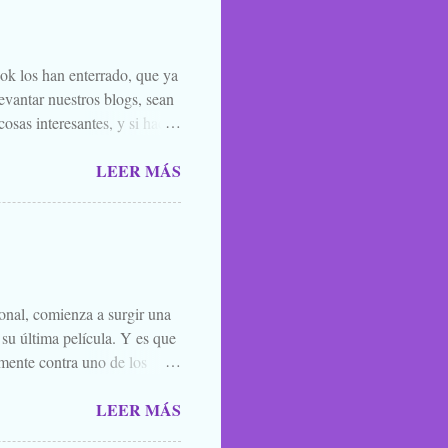
ook los han enterrado, que ya
evantar nuestros blogs, sean
osas interesantes, y si hace
o la luna llena, sea. Ellos se
LEER MÁS
 de amigos, blogueros en
 todos los santos y fieles
 susurrarte a tu hermano bajo
én vale esa leyenda urbana,
íste ver, o oíste...
ional, comienza a surgir una
 su última película. Y es que
mente contra uno de los
el que lo mejor que puedes
LEER MÁS
ner mucha caradura para
momento. Y por eso, porque