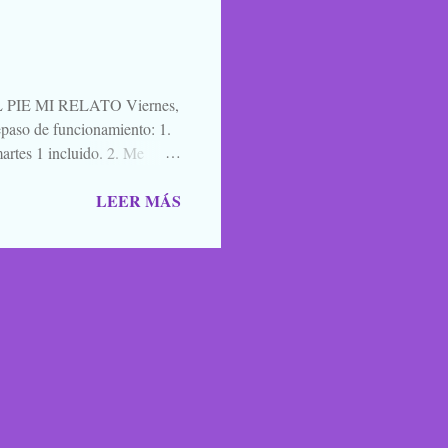
l. A quien le interese ya sabe
es una película para
cuatro días después de ir ...
IE MI RELATO Viernes,
aso de funcionamiento: 1.
artes 1 incluido. 2. Me
a de blogs participantes. 3. Y
LEER MÁS
ntario, un saludo, una
mos para que nos lean,
oma en los caminos, los
cobas, zombies y vampiros
HALLOBLOGWEEN 2011