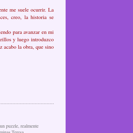
nte me suele ocurrir. La
es, creo, la historia se
viendo para avanzar en mi
rillos y luego introduzco
z acabo la obra, que sino
 un puzzle, realmente
ominas Teresa.