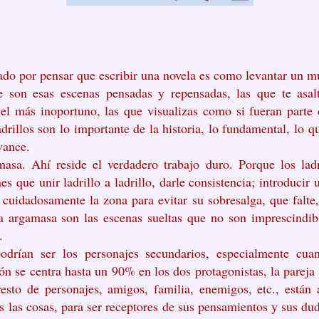
do por pensar que escribir una novela es como levantar un m
que son esas escenas pensadas y repensadas, las que te as
 el más inoportuno, las que visualizas como si fueran parte 
adrillos son lo importante de la historia, lo fundamental, lo que
vance.
asa. Ahí reside el verdadero trabajo duro. Porque los ladr
es que unir ladrillo a ladrillo, darle consistencia; introducir
cuidadosamente la zona para evitar su sobresalga, que falte
 argamasa son las escenas sueltas que no son imprescindible
.
drían ser los personajes secundarios, especialmente cu
ón se centra hasta un 90% en los dos protagonistas, la pareja
 resto de personajes, amigos, familia, enemigos, etc., están 
es las cosas, para ser receptores de sus pensamientos y sus d