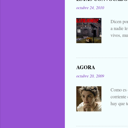
octubre 24, 2010
Dicen por
a nadie l
vivos, mu
falta añad
lo han bu
general. 
difuntos.
AGORA
las manta
octubre 20, 2009
eso que le
Zombies..
Como es c
corriente
hay que t
mejores d
decir cua
publicar 