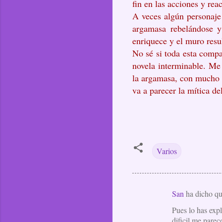
fin en las acciones y rea
A veces algún personaje
argamasa rebelándose y 
enriquece y el muro res
No sé si toda esta compa
novela interminable. Me 
la argamasa, con mucho c
va a parecer la mítica de
Varios
San
ha dicho 
C
Pues lo has exp
o
dificil me pare