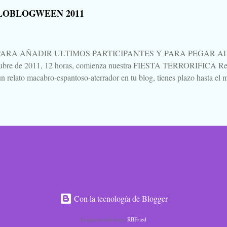
una bajeza, ni voy a hablar del "libro", ni de su autor, ni de su editoria
LOBLOGWEEN 2011
eso está Google. Tampoco quiero hablar mucho de "Agora", porque no 
es para verla, para sufrirla y para pensarla, como llevo yo pensando, aún 
PARA AÑADIR ULTIMOS PARTICIPANTES Y PARA PEGAR AL P
tubre de 2011, 12 horas, comienza nuestra FIESTA TERRORIFICA Rep
n relato macabro-espantoso-aterrador en tu blog, tienes plazo hasta el m
ando un mensaje en esta entrada. Procuraré ir actualizando al pie la list
ación vas saltando de blog en blog, de relato en relato, dejando un come
 lo que te parezca, pero dejando constancia de tu lectura. Todos escribi
Pues eso. Venga, la noche de brujas se acerca, la Santa Compaña se as
e esconden en los bosques, las brujas sobrevuelan el pueblo en sus es
anzas macabras en los cementerios... Ya está aquí... Ya llegó... 
IPAN: GUSTAVO LOLA Y MARICARMEN POLO ROSA...
Con la tecnología de Blogger
Imágenes del tema:
RBFried