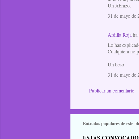
m
Un Abrazo.
e
31 de mayo de 2
n
t
Ardilla Roja
ha 
a
Lo has explicad
r
Cualquiera no pu
i
o
Un beso
s
31 de mayo de 2
Publicar un comentario
Entradas populares de este bl
ESTAS CONVOCADO