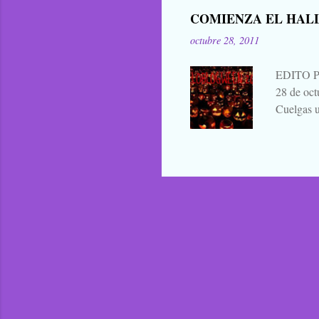
me parece 
COMIENZA EL HAL
que para 
octubre 28, 2011
contarla, 
EDITO 
28 de oc
Cuelgas u
avisas dej
a continu
alabanza,
¿verdad? 
duendes s
bailan d
PARTIC