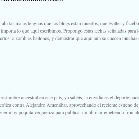
 ahí las malas lenguas que los blogs están muertos, que twitter y faceb
e importa lo que aquí escribimos. Propongo estas fechas señaladas para l
ertos, o zombies bailones, y demostrar que aquí aún se cuecen muchas c
ir a la olla algún ojo de sapo, mandrágora, y sangre de virgen nacida baj
scado. Comienza el .... Os convoco a todos, amigos, conocidos, amigos
Cuéntanos tu historia para morirnos de miedo este largo fin de semana de
 Aquella que te contaba tu abuela, la del campamento, la que le gustaba
s para que te mearas en la cama. O invéntate una, que tú puedes. Tambi
 paso a un amigo de tu primo el de Soria, aquello que una vez viste, o cre
.
ostumbre ancestral en este país, ya sabéis, la envidia es el deporte nac
 crítica contra Alejandro Amenábar, aprovechando el reciente estreno de
ener muy poquita vergüenza para publicar un libro arremetiendo frontal
irectores de cine que hay o ha habido en este país, uno que hace cine d
ndo sales de la sala es "no parece cine español", decía, que hay que te
un librillo, libelo, panfleto, contra Alejandro Amenábar justo en este 