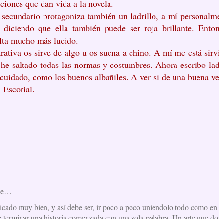
cciones que dan vida a la novela.
 secundario protagoniza también un ladrillo, a mí personalme
diciendo que ella también puede ser roja brillante. Entonc
ulta mucho más lucido.
rativa os sirve de algo u os suena a chino. A mí me está sir
he saltado todas las normas y costumbres. Ahora escribo lad
uidado, como los buenos albañiles. A ver si de una buena ve
l Escorial.
que…
licado muy bien, y así debe ser, ir poco a poco uniendolo todo como en
ce terminar una historia comenzada con una sola palabra. Un arte que d