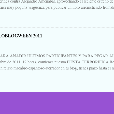
 crítica contra Alejandro Amenábar, aprovechando el reciente estreno de
ener muy poquita vergüenza para publicar un libro arremetiendo frontal
irectores de cine que hay o ha habido en este país, uno que hace cine d
ndo sales de la sala es "no parece cine español", decía, que hay que te
un librillo, libelo, panfleto, contra Alejandro Amenábar justo en este 
una bajeza, ni voy a hablar del "libro", ni de su autor, ni de su editoria
LOBLOGWEEN 2011
eso está Google. Tampoco quiero hablar mucho de "Agora", porque no 
es para verla, para sufrirla y para pensarla, como llevo yo pensando, aún 
PARA AÑADIR ULTIMOS PARTICIPANTES Y PARA PEGAR AL P
tubre de 2011, 12 horas, comienza nuestra FIESTA TERRORIFICA Rep
n relato macabro-espantoso-aterrador en tu blog, tienes plazo hasta el m
ando un mensaje en esta entrada. Procuraré ir actualizando al pie la list
ación vas saltando de blog en blog, de relato en relato, dejando un come
 lo que te parezca, pero dejando constancia de tu lectura. Todos escribi
Pues eso. Venga, la noche de brujas se acerca, la Santa Compaña se as
e esconden en los bosques, las brujas sobrevuelan el pueblo en sus es
anzas macabras en los cementerios... Ya está aquí... Ya llegó... 
IPAN: GUSTAVO LOLA Y MARICARMEN POLO ROSA...