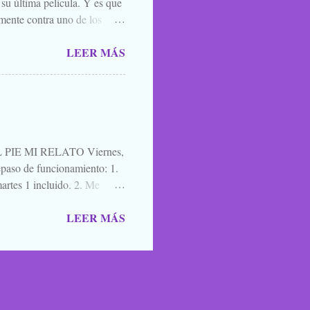
 su última película. Y es que
mente contra uno de los
el que lo mejor que puedes
LEER MÁS
ner mucha caradura para
momento. Y por eso, porque
l. A quien le interese ya sabe
es una película para
cuatro días después de ir ...
IE MI RELATO Viernes,
aso de funcionamiento: 1.
artes 1 incluido. 2. Me
a de blogs participantes. 3. Y
LEER MÁS
ntario, un saludo, una
mos para que nos lean,
oma en los caminos, los
cobas, zombies y vampiros
HALLOBLOGWEEN 2011