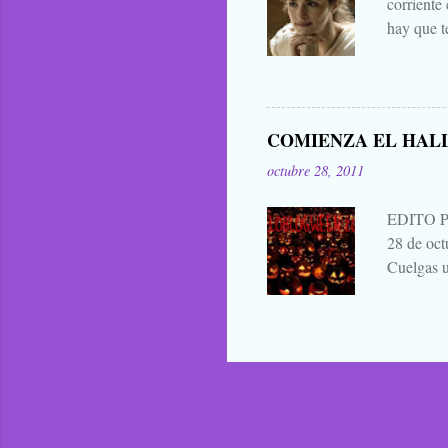
corriente
hay que t
mejores d
decir cua
publicar 
me parece 
COMIENZA EL HAL
que para 
octubre 28, 2011
contarla, 
EDITO 
28 de oc
Cuelgas u
avisas dej
a continu
alabanza,
¿verdad? 
duendes s
bailan d
PARTIC