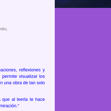
ooks,
,
aciones, reflexiones y
permite visualizar los
en una obra de tan solo
 que al leerla te hace
miración."