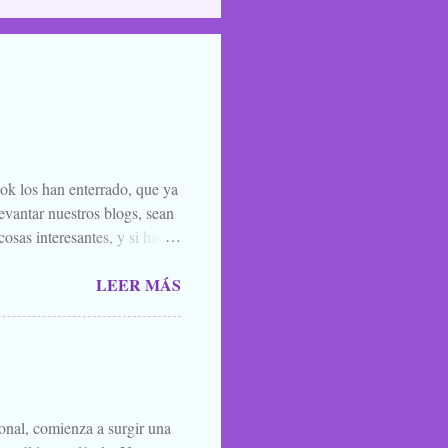
ook los han enterrado, que ya
evantar nuestros blogs, sean
osas interesantes, y si hace
o la luna llena, sea. Ellos se
LEER MÁS
 de amigos, blogueros en
 todos los santos y fieles
 susurrarte a tu hermano bajo
én vale esa leyenda urbana,
íste ver, o oíste...
ional, comienza a surgir una