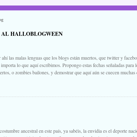
og
 AL HALLOBLOGWEEN
 ahí las malas lenguas que los blogs están muertos, que twitter y faceb
e importa lo que aquí escribimos. Propongo estas fechas señaladas para l
ertos, o zombies bailones, y demostrar que aquí aún se cuecen muchas c
ir a la olla algún ojo de sapo, mandrágora, y sangre de virgen nacida baj
scado. Comienza el .... Os convoco a todos, amigos, conocidos, amigos
Cuéntanos tu historia para morirnos de miedo este largo fin de semana de
 Aquella que te contaba tu abuela, la del campamento, la que le gustaba
s para que te mearas en la cama. O invéntate una, que tú puedes. Tambi
 paso a un amigo de tu primo el de Soria, aquello que una vez viste, o cre
.
ostumbre ancestral en este país, ya sabéis, la envidia es el deporte nac