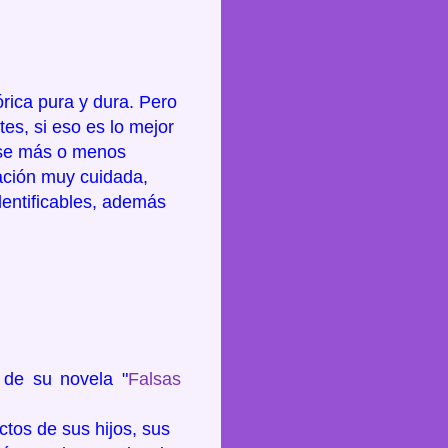
órica pura y dura. Pero
tes, si eso es lo mejor
base más o menos
ación muy cuidada,
dentificables, además
 de su novela "
Falsas
ctos de sus hijos, sus