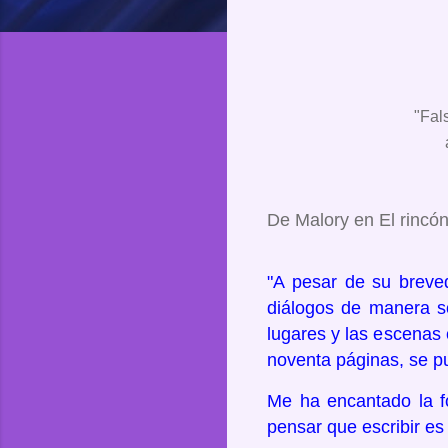
"Fal
De Malory en El rincón
"A pesar de su breved
diálogos de manera so
lugares y las escenas 
noventa páginas, se pu
Me ha encantado la fo
pensar que escribir es