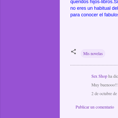
queridos hijos-libros.
Si
no eres un habitual de
para conocer el fabulo
Mis novelas
Sex Shop
ha di
C
Muy buenooo!!!
o
m
2 de octubre de
e
Publicar un comentario
n
t