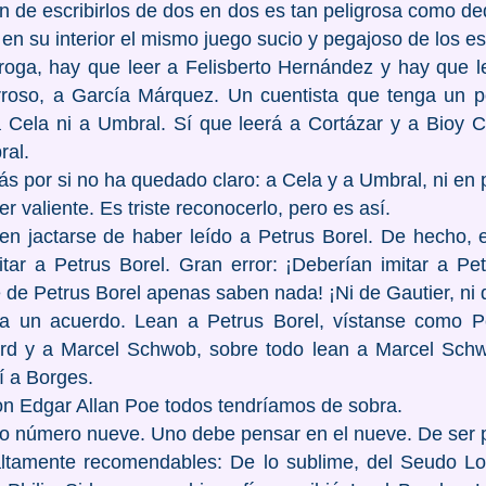
ón de escribirlos de dos en dos es tan peligrosa como ded
 en su interior el mismo juego sucio y pegajoso de los 
roga, hay que leer a Felisberto Hernández y hay que 
rroso, a García Márquez. Un cuentista que tenga un 
 Cela ni a Umbral. Sí que leerá a Cortázar y a Bioy
ral.
ás por si no ha quedado claro: a Cela y a Umbral, ni en p
r valiente. Es triste reconocerlo, pero es así.
len jactarse de haber leído a Petrus Borel. De hecho,
itar a Petrus Borel. Gran error: ¡Deberían imitar a Pet
 de Petrus Borel apenas saben nada! ¡Ni de Gautier, ni 
a un acuerdo. Lean a Petrus Borel, vístanse como Pe
rd y a Marcel Schwob, sobre todo lean a Marcel Sch
í a Borges.
on Edgar Allan Poe todos tendríamos de sobra.
o número nueve. Uno debe pensar en el nueve. De ser po
altamente recomendables: De lo sublime, del Seudo Lo