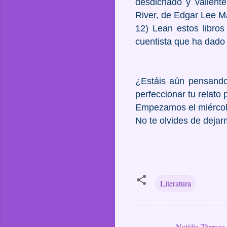
desdichado y valiente
River, de Edgar Lee Ma
12) Lean estos libro
cuentista que ha dado 
¿Estáis aún pensando 
perfeccionar tu rela
Empezamos el miércol
No te olvides de dejar
Literatura
Natàlia Tàrraco