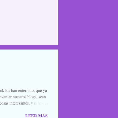
ook los han enterrado, que ya
evantar nuestros blogs, sean
osas interesantes, y si hace
o la luna llena, sea. Ellos se
LEER MÁS
 de amigos, blogueros en