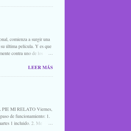
 todos los santos y fieles
 susurrarte a tu hermano bajo
én vale esa leyenda urbana,
íste ver, o oíste...
ional, comienza a surgir una
 su última película. Y es que
mente contra uno de los
el que lo mejor que puedes
LEER MÁS
ner mucha caradura para
momento. Y por eso, porque
l. A quien le interese ya sabe
es una película para
cuatro días después de ir ...
IE MI RELATO Viernes,
aso de funcionamiento: 1.
artes 1 incluido. 2. Me
a de blogs participantes. 3. Y