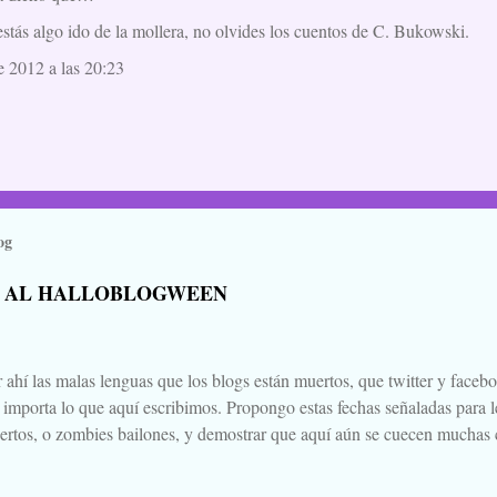
estás algo ido de la mollera, no olvides los cuentos de C. Bukowski.
e 2012 a las 20:23
og
 AL HALLOBLOGWEEN
 ahí las malas lenguas que los blogs están muertos, que twitter y faceb
e importa lo que aquí escribimos. Propongo estas fechas señaladas para l
ertos, o zombies bailones, y demostrar que aquí aún se cuecen muchas c
ir a la olla algún ojo de sapo, mandrágora, y sangre de virgen nacida baj
scado. Comienza el .... Os convoco a todos, amigos, conocidos, amigos