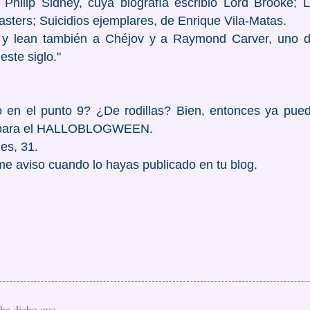
 Philip Sidney, cuya biografía escribió Lord Brooke;
sters; Suicidios ejemplares, de Enrique Vila-Matas.
s y lean también a Chéjov y a Raymond Carver, uno d
este siglo."
en el punto 9? ¿De rodillas? Bien, entonces ya puede
to para el HALLOBLOGWEEN.
es, 31.
me aviso cuando lo hayas publicado en tu blog.
ha dicho que…