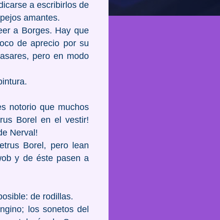
icarse a escribirlos de
espejos amantes.
leer a Borges. Hay que
poco de aprecio por su
 Casares, pero en modo
intura.
 es notorio que muchos
rus Borel en el vestir!
de Nerval!
trus Borel, pero lean
wob y de éste pasen a
sible: de rodillas.
ngino; los sonetos del