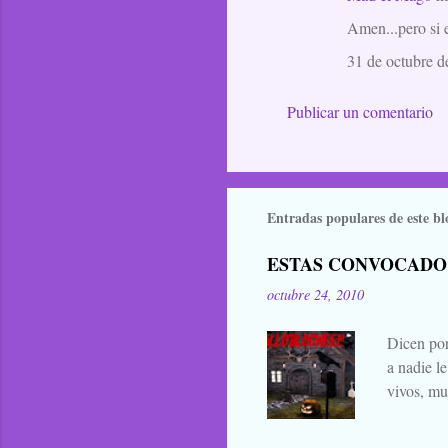
Amen...pero si 
31 de octubre d
Publicar un comentario
Entradas populares de este bl
ESTAS CONVOCADO
octubre 24, 2010
Dicen por
a nadie l
vivos, mu
falta añad
lo han bu