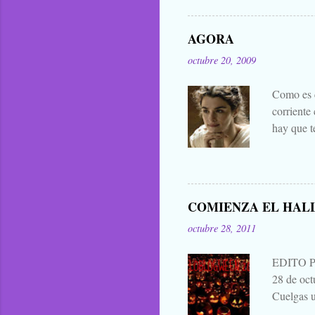
general. 
difuntos.
AGORA
las manta
octubre 20, 2009
eso que le
Zombies..
Como es c
corriente
hay que t
mejores d
decir cua
publicar 
me parece 
COMIENZA EL HAL
que para 
octubre 28, 2011
contarla, 
EDITO 
28 de oc
Cuelgas u
avisas dej