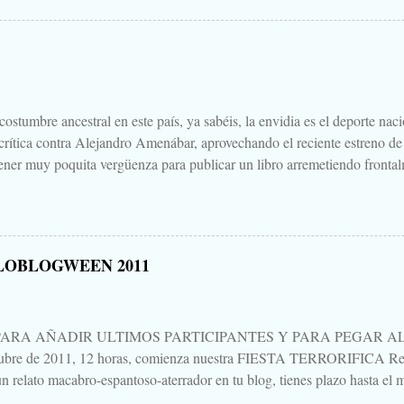
Cuéntanos tu historia para morirnos de miedo este largo fin de semana de
 Aquella que te contaba tu abuela, la del campamento, la que le gustaba
s para que te mearas en la cama. O invéntate una, que tú puedes. Tambi
 paso a un amigo de tu primo el de Soria, aquello que una vez viste, o cre
.
ostumbre ancestral en este país, ya sabéis, la envidia es el deporte nac
 crítica contra Alejandro Amenábar, aprovechando el reciente estreno de
ener muy poquita vergüenza para publicar un libro arremetiendo frontal
irectores de cine que hay o ha habido en este país, uno que hace cine d
ndo sales de la sala es "no parece cine español", decía, que hay que te
un librillo, libelo, panfleto, contra Alejandro Amenábar justo en este 
una bajeza, ni voy a hablar del "libro", ni de su autor, ni de su editoria
LOBLOGWEEN 2011
eso está Google. Tampoco quiero hablar mucho de "Agora", porque no 
es para verla, para sufrirla y para pensarla, como llevo yo pensando, aún 
PARA AÑADIR ULTIMOS PARTICIPANTES Y PARA PEGAR AL P
tubre de 2011, 12 horas, comienza nuestra FIESTA TERRORIFICA Rep
n relato macabro-espantoso-aterrador en tu blog, tienes plazo hasta el m
ando un mensaje en esta entrada. Procuraré ir actualizando al pie la list