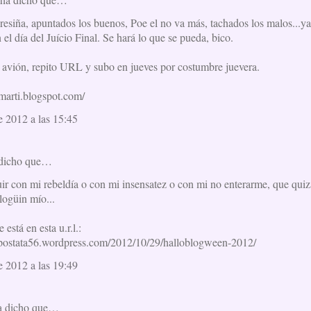
 Teresiña, apuntados los buenos, Poe el no va más, tachados los malos...y
n el día del Juício Final. Se hará lo que se pueda, bico.
n avión, repito URL y subo en jueves por costumbre juevera.
nmarti.blogspot.com/
e 2012 a las 15:45
dicho que…
guir con mi rebeldía o con mi insensatez o con mi no enterarme, que qui
alogüin mío...
 está en esta u.r.l.:
lapostata56.wordpress.com/2012/10/29/halloblogween-2012/
e 2012 a las 19:49
 dicho que…