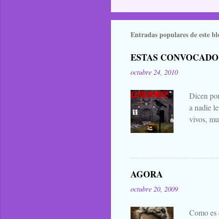
Entradas populares de este bl
ESTAS CONVOCADO
octubre 24, 2010
Dicen por
a nadie l
vivos, mu
falta añad
lo han bu
general. 
difuntos.
AGORA
las manta
octubre 20, 2009
eso que le
Zombies..
Como es c