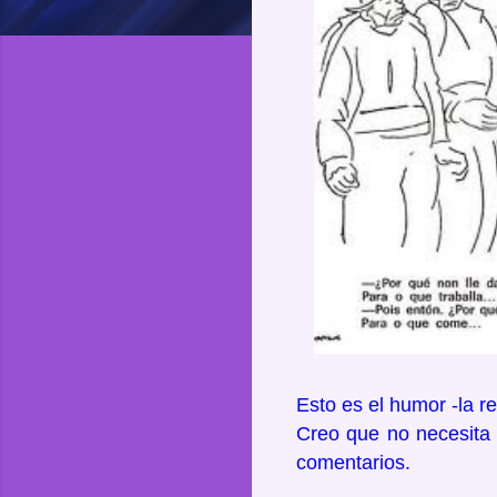
Esto es el humor -la re
Creo que no necesita 
comentarios.