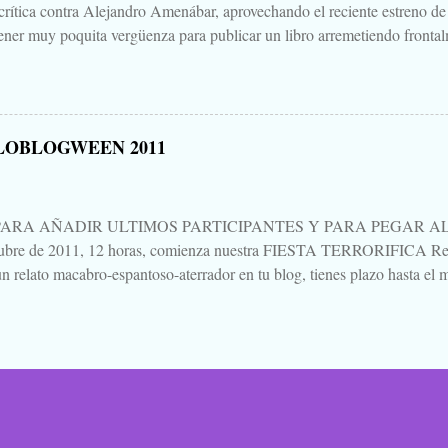
 crítica contra Alejandro Amenábar, aprovechando el reciente estreno de
ener muy poquita vergüenza para publicar un libro arremetiendo frontal
irectores de cine que hay o ha habido en este país, uno que hace cine d
ndo sales de la sala es "no parece cine español", decía, que hay que te
un librillo, libelo, panfleto, contra Alejandro Amenábar justo en este 
una bajeza, ni voy a hablar del "libro", ni de su autor, ni de su editoria
LOBLOGWEEN 2011
eso está Google. Tampoco quiero hablar mucho de "Agora", porque no 
es para verla, para sufrirla y para pensarla, como llevo yo pensando, aún 
PARA AÑADIR ULTIMOS PARTICIPANTES Y PARA PEGAR AL P
tubre de 2011, 12 horas, comienza nuestra FIESTA TERRORIFICA Rep
n relato macabro-espantoso-aterrador en tu blog, tienes plazo hasta el m
ando un mensaje en esta entrada. Procuraré ir actualizando al pie la list
ación vas saltando de blog en blog, de relato en relato, dejando un come
 lo que te parezca, pero dejando constancia de tu lectura. Todos escribi
Pues eso. Venga, la noche de brujas se acerca, la Santa Compaña se as
e esconden en los bosques, las brujas sobrevuelan el pueblo en sus es
anzas macabras en los cementerios... Ya está aquí... Ya llegó... 
IPAN: GUSTAVO LOLA Y MARICARMEN POLO ROSA...