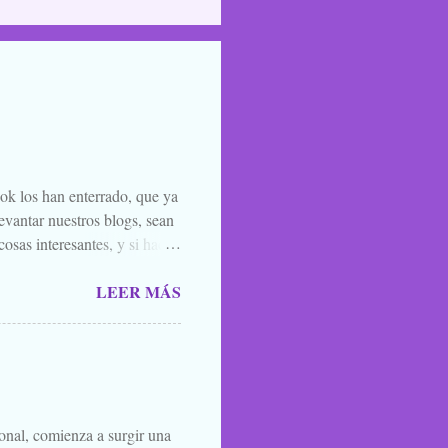
ook los han enterrado, que ya
evantar nuestros blogs, sean
osas interesantes, y si hace
o la luna llena, sea. Ellos se
LEER MÁS
 de amigos, blogueros en
 todos los santos y fieles
 susurrarte a tu hermano bajo
én vale esa leyenda urbana,
íste ver, o oíste...
ional, comienza a surgir una