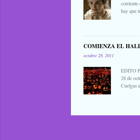
corriente
hay que t
mejores d
decir cua
publicar 
me parece 
COMIENZA EL HAL
que para 
octubre 28, 2011
contarla, 
EDITO 
28 de oc
Cuelgas u
avisas dej
a continu
alabanza,
¿verdad? 
duendes s
bailan d
PARTIC