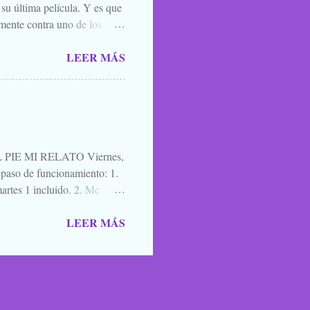
 su última película. Y es que
mente contra uno de los
el que lo mejor que puedes
LEER MÁS
ner mucha caradura para
momento. Y por eso, porque
l. A quien le interese ya sabe
es una película para
cuatro días después de ir ...
IE MI RELATO Viernes,
aso de funcionamiento: 1.
artes 1 incluido. 2. Me
a de blogs participantes. 3. Y
LEER MÁS
ntario, un saludo, una
mos para que nos lean,
oma en los caminos, los
cobas, zombies y vampiros
HALLOBLOGWEEN 2011