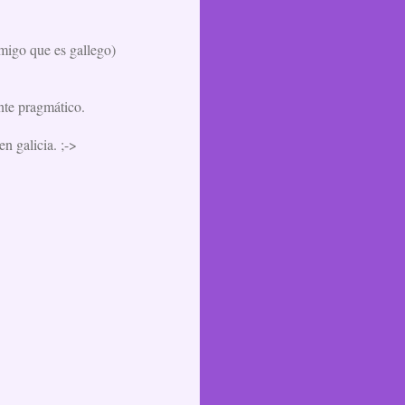
amigo que es gallego)
inte pragmático.
n galicia. ;->