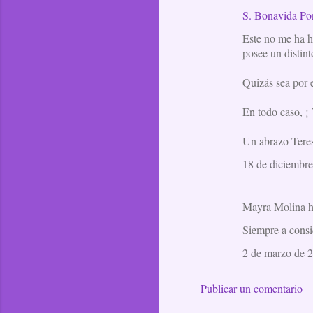
S. Bonavida Po
Este no me ha h
posee un distint
Quizás sea por e
En todo caso, ¡
Un abrazo Tere
18 de diciembre
Mayra Molina 
Siempre a cons
2 de marzo de 2
Publicar un comentario