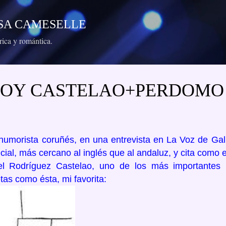
Ir al contenido principal
RESA CAMESELLE
órica y romántica.
 HOY CASTELAO+PERDOMO
umorista coruñés, en una entrevista en La Voz de Galic
ial, más cercano al inglés que al andaluz, y cita como 
l Rodríguez Castelao, uno de los más importantes in
etas como ésta, mi favorita: