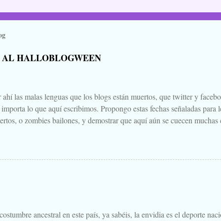
og
 AL HALLOBLOGWEEN
 ahí las malas lenguas que los blogs están muertos, que twitter y faceb
e importa lo que aquí escribimos. Propongo estas fechas señaladas para l
ertos, o zombies bailones, y demostrar que aquí aún se cuecen muchas c
ir a la olla algún ojo de sapo, mandrágora, y sangre de virgen nacida baj
scado. Comienza el .... Os convoco a todos, amigos, conocidos, amigos
Cuéntanos tu historia para morirnos de miedo este largo fin de semana de
 Aquella que te contaba tu abuela, la del campamento, la que le gustaba
s para que te mearas en la cama. O invéntate una, que tú puedes. Tambi
 paso a un amigo de tu primo el de Soria, aquello que una vez viste, o cre
.
ostumbre ancestral en este país, ya sabéis, la envidia es el deporte nac