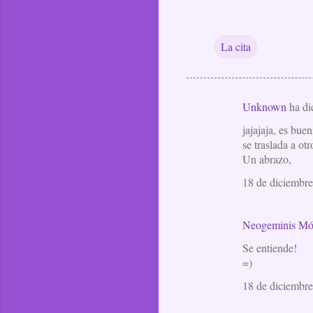
La cita
Unknown
ha d
C
jajajaja, es bu
o
se traslada a ot
m
Un abrazo,
e
18 de diciembre
n
t
Neogeminis Mó
a
Se entiende!
r
=)
i
18 de diciembre
o
s