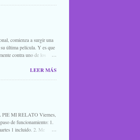
 todos los santos y fieles
 susurrarte a tu hermano bajo
én vale esa leyenda urbana,
íste ver, o oíste...
ional, comienza a surgir una
 su última película. Y es que
mente contra uno de los
el que lo mejor que puedes
LEER MÁS
ner mucha caradura para
momento. Y por eso, porque
l. A quien le interese ya sabe
es una película para
cuatro días después de ir ...
IE MI RELATO Viernes,
aso de funcionamiento: 1.
artes 1 incluido. 2. Me
a de blogs participantes. 3. Y