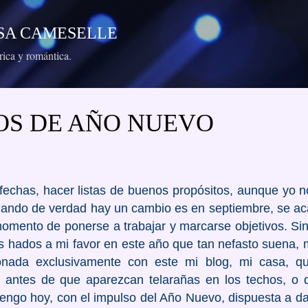
Ir al contenido principal
RESA CAMESELLE
órica y romántica.
OS DE AÑO NUEVO
chas, hacer listas de buenos propósitos, aunque yo n
uando de verdad hay un cambio es en septiembre, se acab
momento de ponerse a trabajar y marcarse objetivos. S
os hados a mi favor en este año que tan nefasto suena, 
cionada exclusivamente con este mi blog, mi casa, q
 antes de que aparezcan telarañas en los techos, o d
ngo hoy, con el impulso del Año Nuevo, dispuesta a d