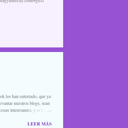
/flagyldirectly.com/#gffcl
ook los han enterrado, que ya
evantar nuestros blogs, sean
osas interesantes, y si hace
o la luna llena, sea. Ellos se
LEER MÁS
 de amigos, blogueros en