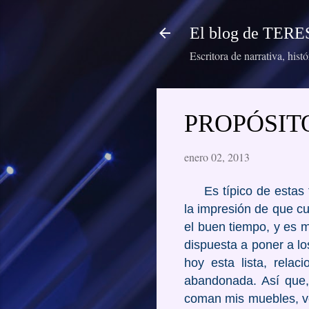
El blog de TE
Escritora de narrativa, hist
PROPÓSIT
enero 02, 2013
Es típico de estas fe
la impresión de que c
el buen tiempo, y es 
dispuesta a poner a l
hoy esta lista, rela
abandonada. Así que,
coman mis muebles, ve