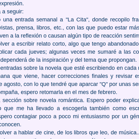
expresión.
a seguir:
na entrada semanal a "La Cita", donde recopilo fr
vistas, prensa, libros, etc., con las que puedo estar 
n a la reflexión o causan algún tipo de reacción sentim
er a escribir relato corto, algo que tengo abandonado 
ublicar cada jueves; algunas veces me sumaré a las c
 dependerá de la inspiración y del tema que propongan.
ntradas sobre la novela que esté escribiendo en cada
mana que viene, hacer correcciones finales y revisar
e agosto, con lo que tendré que aparcar "Q" por unas se
ompaña, espero retomarla en el mes de febrero.
 sección sobre novela romántica. Espero poder explic
lo que me ha llevado a escogerla también como escr
espero contagiar poco a poco mi entusiasmo por un gé
sconocen.
ver a hablar de cine, de los libros que leo, de música.