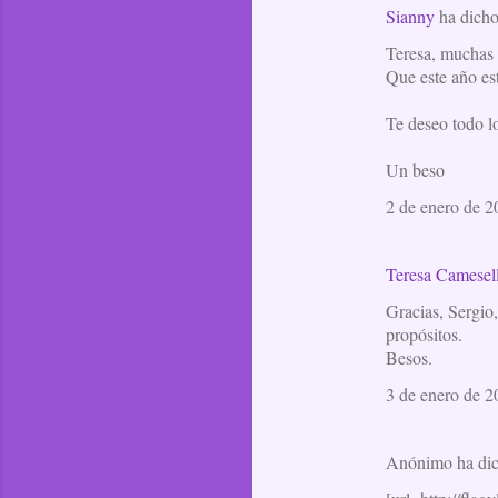
Sianny
ha dich
a
Teresa, muchas 
r
Que este año es
i
o
Te deseo todo l
s
Un beso
2 de enero de 2
Teresa Camesel
Gracias, Sergio
propósitos.
Besos.
3 de enero de 2
Anónimo ha di