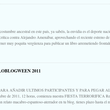
Cuéntanos tu historia para morirnos de miedo este largo fin de semana de
 Aquella que te contaba tu abuela, la del campamento, la que le gustaba
s para que te mearas en la cama. O invéntate una, que tú puedes. Tambi
 paso a un amigo de tu primo el de Soria, aquello que una vez viste, o cre
.
ostumbre ancestral en este país, ya sabéis, la envidia es el deporte nac
 crítica contra Alejandro Amenábar, aprovechando el reciente estreno de
ener muy poquita vergüenza para publicar un libro arremetiendo frontal
irectores de cine que hay o ha habido en este país, uno que hace cine d
ndo sales de la sala es "no parece cine español", decía, que hay que te
un librillo, libelo, panfleto, contra Alejandro Amenábar justo en este 
una bajeza, ni voy a hablar del "libro", ni de su autor, ni de su editoria
LOBLOGWEEN 2011
eso está Google. Tampoco quiero hablar mucho de "Agora", porque no 
es para verla, para sufrirla y para pensarla, como llevo yo pensando, aún 
PARA AÑADIR ULTIMOS PARTICIPANTES Y PARA PEGAR AL P
tubre de 2011, 12 horas, comienza nuestra FIESTA TERRORIFICA Rep
n relato macabro-espantoso-aterrador en tu blog, tienes plazo hasta el m
ando un mensaje en esta entrada. Procuraré ir actualizando al pie la list