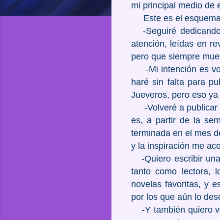
mi principal medio de 
Este es el esquema 
-Seguiré dedicando u
atención, leídas en re
pero que siempre mueve
-Mi intención es volv
haré sin falta para p
Jueveros, pero eso ya
-Volveré a publicar e
es, a partir de la se
terminada en el mes d
y la inspiración me ac
-Quiero escribir una
tanto como lectora, 
novelas favoritas, y 
por los que aún lo de
-Y también quiero vol