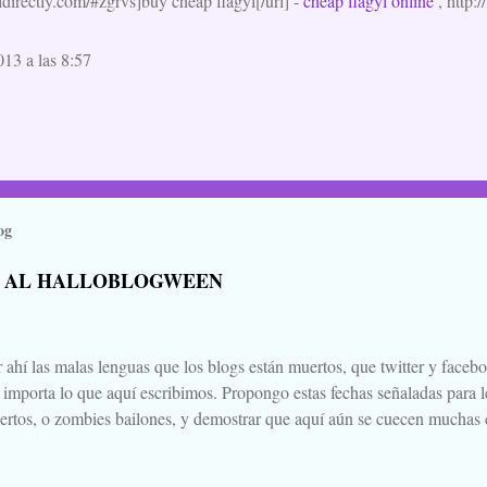
yldirectly.com/#zgrvs]buy cheap flagyl[/url] -
cheap flagyl online
, http:/
013 a las 8:57
og
 AL HALLOBLOGWEEN
 ahí las malas lenguas que los blogs están muertos, que twitter y faceb
e importa lo que aquí escribimos. Propongo estas fechas señaladas para l
ertos, o zombies bailones, y demostrar que aquí aún se cuecen muchas c
ir a la olla algún ojo de sapo, mandrágora, y sangre de virgen nacida baj
scado. Comienza el .... Os convoco a todos, amigos, conocidos, amigos