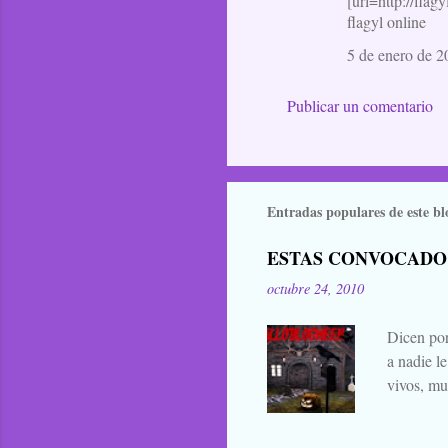
[url=http://flag
flagyl online
5 de enero de 2
Publicar un comentario
Entradas populares de este bl
ESTAS CONVOCADO
octubre 24, 2010
Dicen por
a nadie l
vivos, mu
falta añad
lo han bu