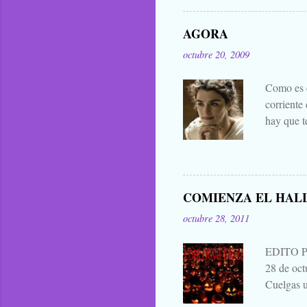
general. 
difuntos.
AGORA
las manta
octubre 20, 2009
eso que le
Zombies..
Como es c
corriente
hay que t
mejores d
decir cua
publicar 
me parece 
COMIENZA EL HAL
que para 
octubre 28, 2011
contarla, 
EDITO 
28 de oc
Cuelgas u
avisas dej