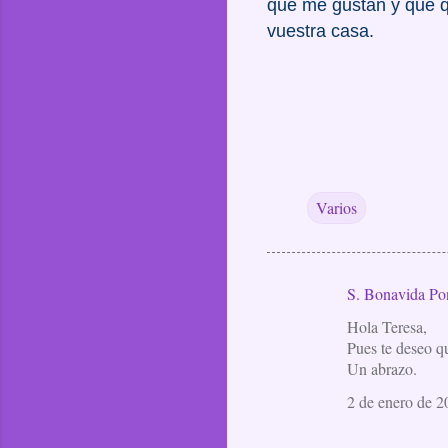
que me gustan y que qu
vuestra casa.
Varios
S. Bonavida Po
C
Hola Teresa,
o
Pues te deseo q
m
Un abrazo.
e
2 de enero de 2
n
t