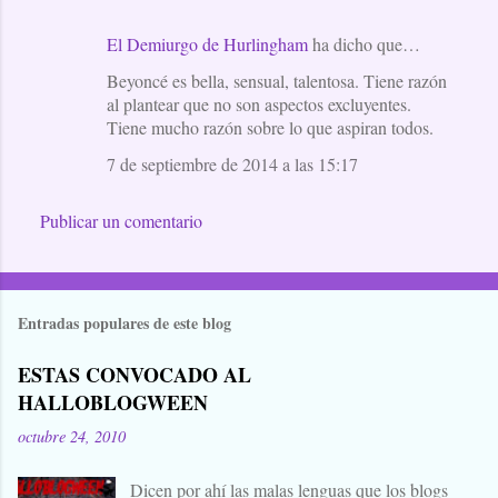
El Demiurgo de Hurlingham
ha dicho que…
C
Beyoncé es bella, sensual, talentosa. Tiene razón
o
al plantear que no son aspectos excluyentes.
m
Tiene mucho razón sobre lo que aspiran todos.
e
7 de septiembre de 2014 a las 15:17
n
t
Publicar un comentario
a
r
i
Entradas populares de este blog
o
s
ESTAS CONVOCADO AL
HALLOBLOGWEEN
octubre 24, 2010
Dicen por ahí las malas lenguas que los blogs