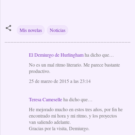
Mis novelas
Noticias
El Demiurgo de Hurlingham
ha dicho que…
C
No es un mal ritmo literario. Me parece bastante
o
productivo.
m
25 de marzo de 2015 a las 23:14
e
n
t
Teresa Cameselle
ha dicho que…
a
He mejorado mucho en estos tres años, por fin he
encontrado mi hora y mi ritmo, y los proyectos
r
van saliendo adelante.
i
Gracias por la visita, Demiurgo.
o