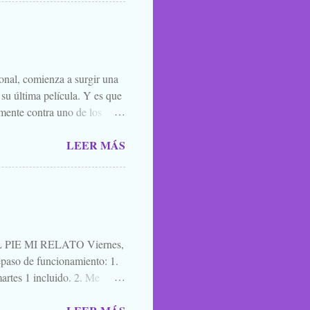
 susurrarte a tu hermano bajo
én vale esa leyenda urbana,
íste ver, o oíste...
ional, comienza a surgir una
 su última película. Y es que
mente contra uno de los
el que lo mejor que puedes
LEER MÁS
ner mucha caradura para
momento. Y por eso, porque
l. A quien le interese ya sabe
es una película para
cuatro días después de ir ...
IE MI RELATO Viernes,
aso de funcionamiento: 1.
artes 1 incluido. 2. Me
a de blogs participantes. 3. Y