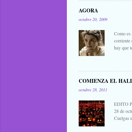
difuntos.
AGORA
las manta
octubre 20, 2009
eso que le
Zombies..
Como es c
corriente
hay que t
mejores d
decir cua
publicar 
me parece 
COMIENZA EL HAL
que para 
octubre 28, 2011
contarla, 
EDITO 
28 de oc
Cuelgas u
avisas dej