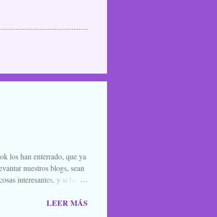
ook los han enterrado, que ya
evantar nuestros blogs, sean
osas interesantes, y si hace
o la luna llena, sea. Ellos se
LEER MÁS
 de amigos, blogueros en
 todos los santos y fieles