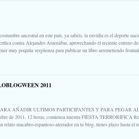
 Aquella que te contaba tu abuela, la del campamento, la que le gustaba
s para que te mearas en la cama. O invéntate una, que tú puedes. Tambi
 paso a un amigo de tu primo el de Soria, aquello que una vez viste, o cre
.
ostumbre ancestral en este país, ya sabéis, la envidia es el deporte nac
 crítica contra Alejandro Amenábar, aprovechando el reciente estreno de
ener muy poquita vergüenza para publicar un libro arremetiendo frontal
irectores de cine que hay o ha habido en este país, uno que hace cine d
ndo sales de la sala es "no parece cine español", decía, que hay que te
un librillo, libelo, panfleto, contra Alejandro Amenábar justo en este 
una bajeza, ni voy a hablar del "libro", ni de su autor, ni de su editoria
LOBLOGWEEN 2011
eso está Google. Tampoco quiero hablar mucho de "Agora", porque no 
es para verla, para sufrirla y para pensarla, como llevo yo pensando, aún 
PARA AÑADIR ULTIMOS PARTICIPANTES Y PARA PEGAR AL P
tubre de 2011, 12 horas, comienza nuestra FIESTA TERRORIFICA Rep
n relato macabro-espantoso-aterrador en tu blog, tienes plazo hasta el m
ando un mensaje en esta entrada. Procuraré ir actualizando al pie la list