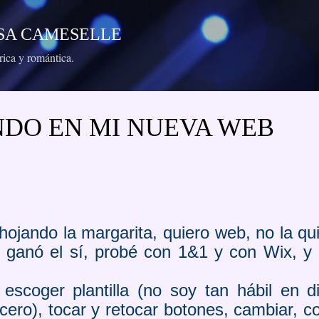
Ir al contenido principal
RESA CAMESELLE
órica y romántica.
DO EN MI NUEVA WEB
ojando la margarita, quiero web, no la quie
nal ganó el sí, probé con 1&1 y con Wix, 
escoger plantilla (no soy tan hábil en 
ro), tocar y retocar botones, cambiar, corr