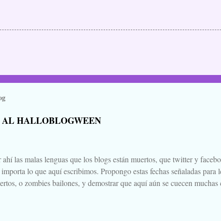
og
 AL HALLOBLOGWEEN
 ahí las malas lenguas que los blogs están muertos, que twitter y faceb
e importa lo que aquí escribimos. Propongo estas fechas señaladas para l
ertos, o zombies bailones, y demostrar que aquí aún se cuecen muchas c
ir a la olla algún ojo de sapo, mandrágora, y sangre de virgen nacida baj
scado. Comienza el .... Os convoco a todos, amigos, conocidos, amigos
Cuéntanos tu historia para morirnos de miedo este largo fin de semana de