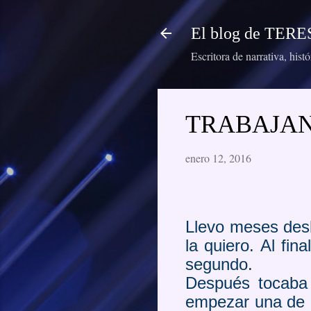
El blog de TE
Escritora de narrativa, hist
TRABAJAN
enero 12, 2016
Llevo meses desh
la quiero. Al fi
segundo.
Después tocaba 
empezar una de ce