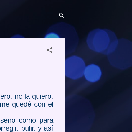
ro, no la quiero,
y me quedé con el
diseño como para
egir, pulir, y así