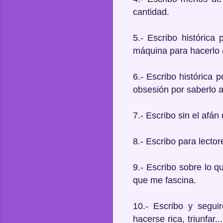
cantidad.
5.- Escribo históric
máquina para hacerlo (n
6.- Escribo histórica
obsesión por saberlo a
7.- Escribo sin el afán
8.- Escribo para lecto
9.- Escribo sobre lo 
que me fascina.
10.- Escribo y seguir
hacerse rica, triunfar.