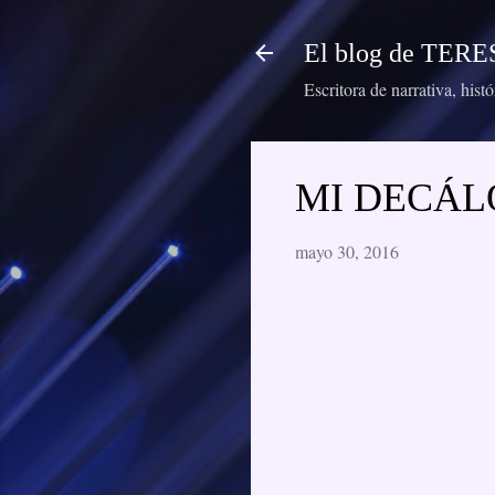
El blog de TE
Escritora de narrativa, hist
MI DECÁL
mayo 30, 2016