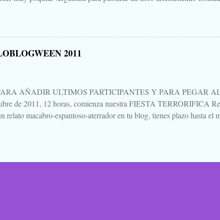
irectores de cine que hay o ha habido en este país, uno que hace cine d
ndo sales de la sala es "no parece cine español", decía, que hay que te
un librillo, libelo, panfleto, contra Alejandro Amenábar justo en este 
una bajeza, ni voy a hablar del "libro", ni de su autor, ni de su editoria
LOBLOGWEEN 2011
eso está Google. Tampoco quiero hablar mucho de "Agora", porque no 
es para verla, para sufrirla y para pensarla, como llevo yo pensando, aún 
PARA AÑADIR ULTIMOS PARTICIPANTES Y PARA PEGAR AL P
tubre de 2011, 12 horas, comienza nuestra FIESTA TERRORIFICA Rep
n relato macabro-espantoso-aterrador en tu blog, tienes plazo hasta el m
ando un mensaje en esta entrada. Procuraré ir actualizando al pie la list
ación vas saltando de blog en blog, de relato en relato, dejando un come
 lo que te parezca, pero dejando constancia de tu lectura. Todos escribi
Pues eso. Venga, la noche de brujas se acerca, la Santa Compaña se as
e esconden en los bosques, las brujas sobrevuelan el pueblo en sus es
anzas macabras en los cementerios... Ya está aquí... Ya llegó... 
IPAN: GUSTAVO LOLA Y MARICARMEN POLO ROSA...