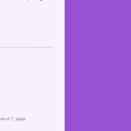
a el 7, jajaja.