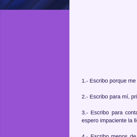
1.- Escribo porque me 
2.- Escribo para mí, p
3.- Escribo para cont
espero impaciente la ll
4.- Escribo menos de 