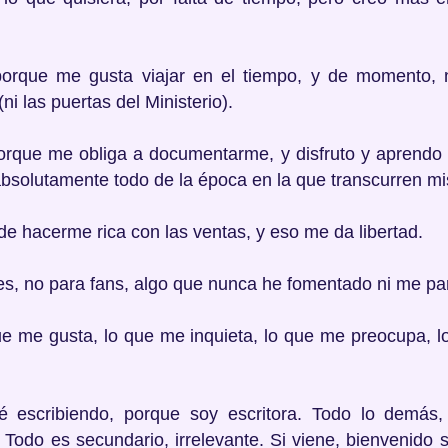
a porque me gusta viajar en el tiempo, y de momento,
i las puertas del Ministerio).
 porque me obliga a documentarme, y disfruto y aprendo 
bsolutamente todo de la época en la que transcurren mis
 de hacerme rica con las ventas, y eso me da libertad.
res, no para fans, algo que nunca he fomentado ni me pa
que me gusta, lo que me inquieta, lo que me preocupa, l
é escribiendo, porque soy escritora. Todo lo demás,
.. Todo es secundario, irrelevante. Si viene, bienvenido 