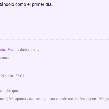
utándolo como el primer día.
nica Frau
ha dicho que…
azones
016 a las 22:03
a dicho que…
nes :) Me apunto este decálogo para cuando me den los bajones. Me gust