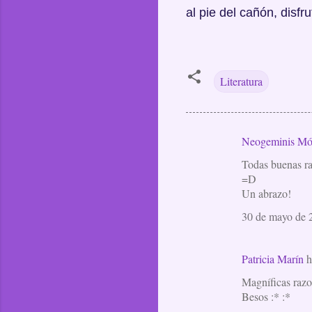
al pie del cañón, disfr
Literatura
Neogeminis Mó
C
Todas buenas r
o
=D
m
Un abrazo!
e
30 de mayo de 2
n
t
Patricia Marín
h
a
Magníficas razo
r
Besos :* :*
i