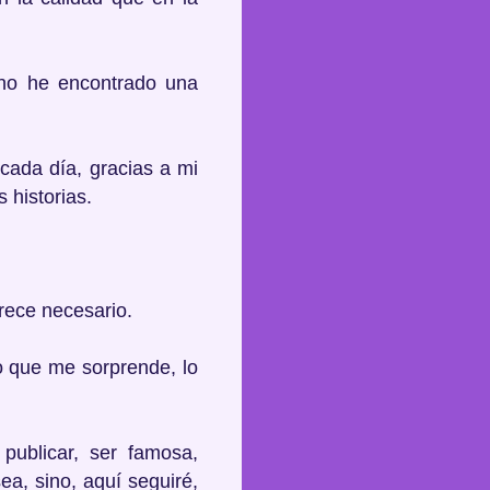
 no he encontrado una
cada día, gracias a mi
 historias.
rece necesario.
o que me sorprende, lo
 publicar, ser famosa,
sea, sino, aquí seguiré,