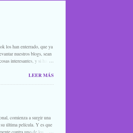
ook los han enterrado, que ya
evantar nuestros blogs, sean
osas interesantes, y si hace
o la luna llena, sea. Ellos se
LEER MÁS
 de amigos, blogueros en
 todos los santos y fieles
 susurrarte a tu hermano bajo
én vale esa leyenda urbana,
íste ver, o oíste...
ional, comienza a surgir una
 su última película. Y es que
mente contra uno de los