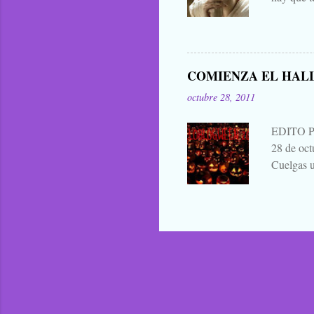
mejores d
decir cua
publicar 
me parece 
COMIENZA EL HAL
que para 
octubre 28, 2011
contarla, 
EDITO 
28 de oc
Cuelgas u
avisas dej
a continu
alabanza,
¿verdad? 
duendes s
bailan d
PARTIC