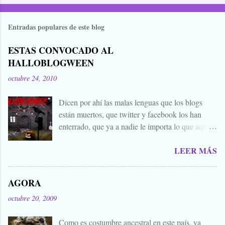
Entradas populares de este blog
ESTAS CONVOCADO AL
HALLOBLOGWEEN
octubre 24, 2010
Dicen por ahí las malas lenguas que los blogs
están muertos, que twitter y facebook los han
enterrado, que ya a nadie le importa lo que aquí
escribimos. Propongo estas fechas señaladas para
LEER MÁS
levantar nuestros blogs, sean vivos, muertos, o
zombies bailones, y demostrar que aquí aún se
cuecen muchas cosas interesantes, y si hace falta
AGORA
añadir a la olla algún ojo de sapo, mandrágora, y
octubre 20, 2009
sangre de virgen nacida bajo la luna llena, sea.
Ellos se lo han buscado. Comienza el .... Os
Como es costumbre ancestral en este país, ya
convoco a todos, amigos, conocidos, amigos de