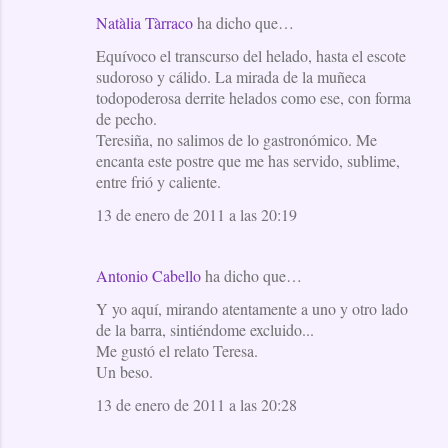
i
Natàlia Tàrraco
ha dicho que…
o
Equívoco el transcurso del helado, hasta el escote
sudoroso y cálido. La mirada de la muñeca
s
todopoderosa derrite helados como ese, con forma
de pecho.
Teresiña, no salimos de lo gastronómico. Me
encanta este postre que me has servido, sublime,
entre frió y caliente.
13 de enero de 2011 a las 20:19
Antonio Cabello
ha dicho que…
Y yo aquí, mirando atentamente a uno y otro lado
de la barra, sintiéndome excluido...
Me gustó el relato Teresa.
Un beso.
13 de enero de 2011 a las 20:28