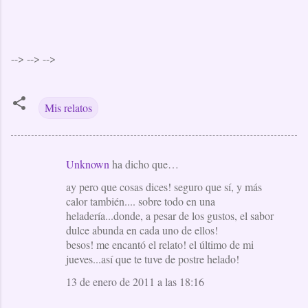
-->
-->
-->
Mis relatos
Unknown
ha dicho que…
C
ay pero que cosas dices! seguro que sí, y más
o
calor también.... sobre todo en una
m
heladería...donde, a pesar de los gustos, el sabor
e
dulce abunda en cada uno de ellos!
besos! me encantó el relato! el último de mi
n
jueves...así que te tuve de postre helado!
t
13 de enero de 2011 a las 18:16
a
r