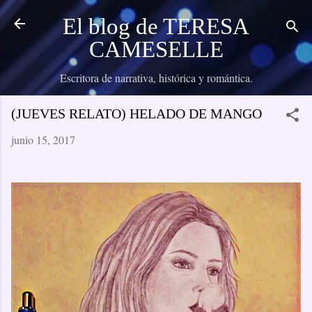
Ir al contenido principal
El blog de TERESA
CAMESELLE
Escritora de narrativa, histórica y romántica.
(JUEVES RELATO) HELADO DE MANGO
junio 15, 2017