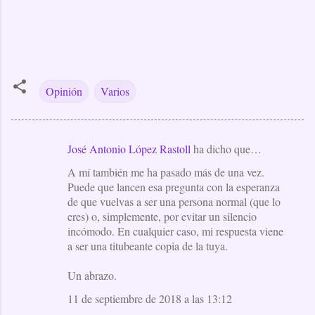
Opinión
Varios
José Antonio López Rastoll
ha dicho que…
C
A mí también me ha pasado más de una vez.
o
Puede que lancen esa pregunta con la esperanza
m
de que vuelvas a ser una persona normal (que lo
e
eres) o, simplemente, por evitar un silencio
incómodo. En cualquier caso, mi respuesta viene
n
a ser una titubeante copia de la tuya.
t
a
Un abrazo.
r
11 de septiembre de 2018 a las 13:12
i