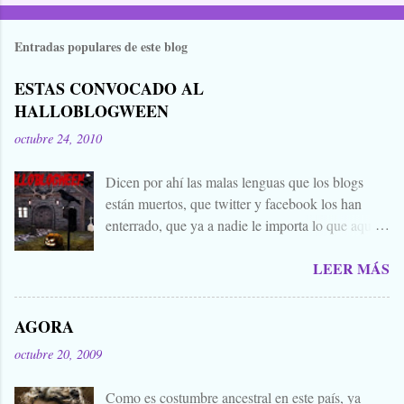
Entradas populares de este blog
ESTAS CONVOCADO AL
HALLOBLOGWEEN
octubre 24, 2010
Dicen por ahí las malas lenguas que los blogs
están muertos, que twitter y facebook los han
enterrado, que ya a nadie le importa lo que aquí
escribimos. Propongo estas fechas señaladas para
LEER MÁS
levantar nuestros blogs, sean vivos, muertos, o
zombies bailones, y demostrar que aquí aún se
cuecen muchas cosas interesantes, y si hace falta
AGORA
añadir a la olla algún ojo de sapo, mandrágora, y
octubre 20, 2009
sangre de virgen nacida bajo la luna llena, sea.
Ellos se lo han buscado. Comienza el .... Os
Como es costumbre ancestral en este país, ya
convoco a todos, amigos, conocidos, amigos de