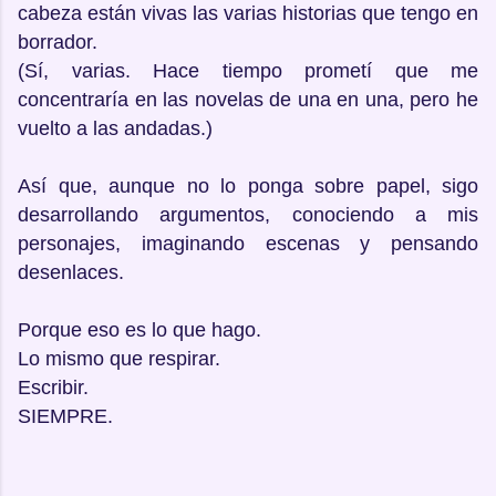
cabeza están vivas las varias historias que tengo en
borrador.
(Sí, varias. Hace tiempo prometí que me
concentraría en las novelas de una en una, pero he
vuelto a las andadas.)
Así que, aunque no lo ponga sobre papel, sigo
desarrollando argumentos, conociendo a mis
personajes, imaginando escenas y pensando
desenlaces.
Porque eso es lo que hago.
Lo mismo que respirar.
Escribir.
SIEMPRE.