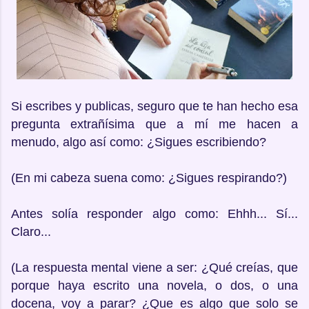
Si escribes y publicas, seguro que te han hecho esa
pregunta extrañísima que a mí me hacen a
menudo, algo así como: ¿Sigues escribiendo?
(En mi cabeza suena como: ¿Sigues respirando?)
Antes solía responder algo como: Ehhh... Sí...
Claro...
(La respuesta mental viene a ser: ¿Qué creías, que
porque haya escrito una novela, o dos, o una
docena, voy a parar? ¿Que es algo que solo se