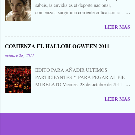
sabéis, la envidia es el deporte nacional,
amigos, blogueros en general. Cuéntanos tu
comienza a surgir una corriente crítica contra
historia para morirnos de miedo este largo fin de
Alejandro Amenábar, aprovechando el reciente
semana de todos los santos y fieles difuntos.
LEER MÁS
estreno de su última película. Y es que hay que
Aquella que te contaba tu abuela, la del
tener muy poquita vergüenza para publicar un
campamento, la que le gustaba susurrarte a tu
libro arremetiendo frontalmente contra uno de los
hermano bajo las mantas para que te mearas en la
COMIENZA EL HALLOBLOGWEEN 2011
mejores directores de cine que hay o ha habido en
cama. O invéntate una, que tú puedes. También
octubre 28, 2011
este país, uno que hace cine del que lo mejor que
vale esa leyenda urbana, eso que le paso a un
puedes decir cuando sales de la sala es "no parece
amigo de tu primo el de Soria, aquello que una
EDITO PARA AÑADIR ULTIMOS
cine español", decía, que hay que tener mucha
vez viste, o creíste ver, o oíste... Zombies...
PARTICIPANTES Y PARA PEGAR AL PIE
caradura para publicar un librillo, libelo, panfleto,
MI RELATO Viernes, 28 de octubre de 2011, 12
contra Alejandro Amenábar justo en este
horas, comienza nuestra FIESTA
momento. Y por eso, porque me parece una
LEER MÁS
TERRORIFICA Repaso de funcionamiento: 1.
bajeza, ni voy a hablar del "libro", ni de su autor,
Cuelgas un relato macabro-espantoso-aterrador
ni de su editorial. A quien le interese ya sabe que
en tu blog, tienes plazo hasta el martes 1 incluido.
para eso está Google. Tampoco quiero hablar
2. Me avisas dejando un mensaje en esta entrada.
mucho de "Agora", porque no es una película
Procuraré ir actualizando al pie la lista de blogs
para contarla, es para verla, para sufrirla y para
participantes. 3. Y a continuación vas saltando de