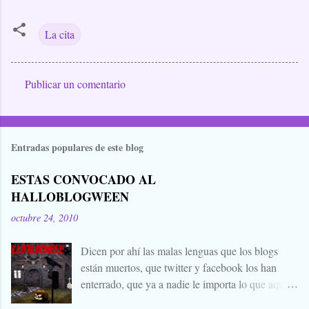
La cita
Publicar un comentario
C
o
m
Entradas populares de este blog
e
n
ESTAS CONVOCADO AL
t
HALLOBLOGWEEN
a
octubre 24, 2010
r
i
Dicen por ahí las malas lenguas que los blogs
están muertos, que twitter y facebook los han
o
enterrado, que ya a nadie le importa lo que aquí
s
escribimos. Propongo estas fechas señaladas para