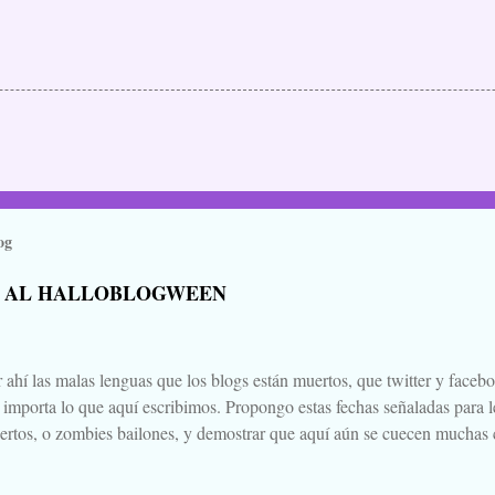
og
 AL HALLOBLOGWEEN
 ahí las malas lenguas que los blogs están muertos, que twitter y faceb
e importa lo que aquí escribimos. Propongo estas fechas señaladas para l
ertos, o zombies bailones, y demostrar que aquí aún se cuecen muchas c
ir a la olla algún ojo de sapo, mandrágora, y sangre de virgen nacida baj
scado. Comienza el .... Os convoco a todos, amigos, conocidos, amigos