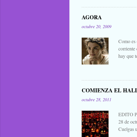
general. 
difuntos.
AGORA
las manta
octubre 20, 2009
eso que le
Zombies..
Como es c
corriente
hay que t
mejores d
decir cua
publicar 
me parece 
COMIENZA EL HAL
que para 
octubre 28, 2011
contarla, 
EDITO 
28 de oc
Cuelgas u
avisas dej