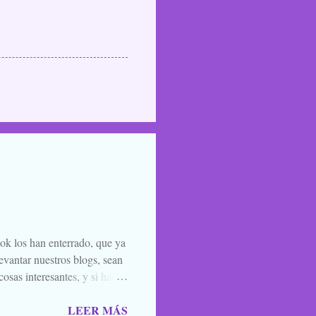
ook los han enterrado, que ya
evantar nuestros blogs, sean
osas interesantes, y si hace
o la luna llena, sea. Ellos se
LEER MÁS
 de amigos, blogueros en