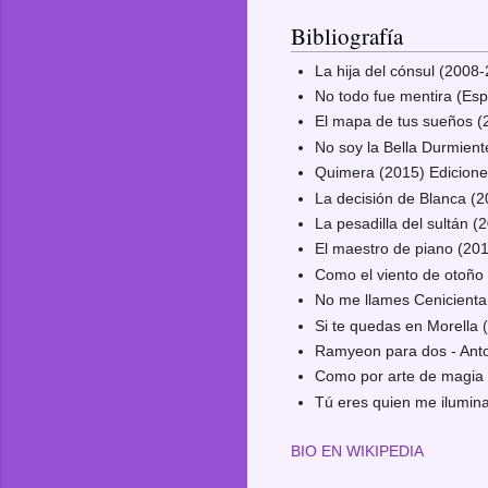
Bibliografía
La hija del cónsul (2008
No todo fue mentira (Espe
El mapa de tus sueños 
No soy la Bella Durmien
Quimera (2015) Edicione
La decisión de Blanca (2
La pesadilla del sultán (
El maestro de piano (20
Como el viento de otoño
No me llames Cenicienta
Si te quedas en Morella 
Ramyeon para dos - Anto
Como por arte de magia 
Tú eres quien me ilumin
BIO EN WIKIPEDIA