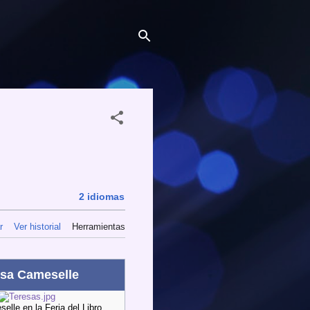
2 idiomas
r
Ver historial
Herramientas
esa Cameselle
elle en la Feria del Libro.