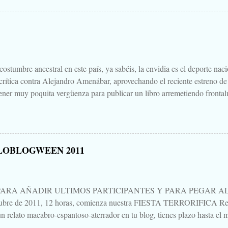
Cuéntanos tu historia para morirnos de miedo este largo fin de semana de
 Aquella que te contaba tu abuela, la del campamento, la que le gustaba
s para que te mearas en la cama. O invéntate una, que tú puedes. Tambi
 paso a un amigo de tu primo el de Soria, aquello que una vez viste, o cre
.
ostumbre ancestral en este país, ya sabéis, la envidia es el deporte nac
 crítica contra Alejandro Amenábar, aprovechando el reciente estreno de
ener muy poquita vergüenza para publicar un libro arremetiendo frontal
irectores de cine que hay o ha habido en este país, uno que hace cine d
ndo sales de la sala es "no parece cine español", decía, que hay que te
un librillo, libelo, panfleto, contra Alejandro Amenábar justo en este 
una bajeza, ni voy a hablar del "libro", ni de su autor, ni de su editoria
LOBLOGWEEN 2011
eso está Google. Tampoco quiero hablar mucho de "Agora", porque no 
es para verla, para sufrirla y para pensarla, como llevo yo pensando, aún 
PARA AÑADIR ULTIMOS PARTICIPANTES Y PARA PEGAR AL P
tubre de 2011, 12 horas, comienza nuestra FIESTA TERRORIFICA Rep
n relato macabro-espantoso-aterrador en tu blog, tienes plazo hasta el m
ando un mensaje en esta entrada. Procuraré ir actualizando al pie la list