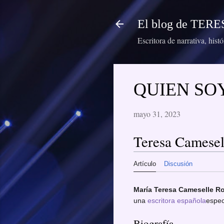
El blog de TE
Escritora de narrativa, hist
QUIEN SOY 
mayo 31, 2023
Teresa Camesel
Artículo
Discusión
María Teresa Cameselle R
una
escritora
española
espec
Biografía