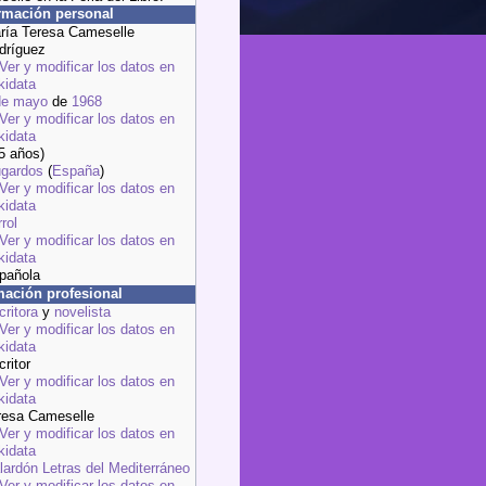
rmación personal
ría Teresa Cameselle
dríguez
de mayo
de
1968
5 años)
gardos
(
España
)
rol
pañola
mación profesional
critora
y
novelista
ritor
resa Cameselle
lardón Letras del Mediterráneo