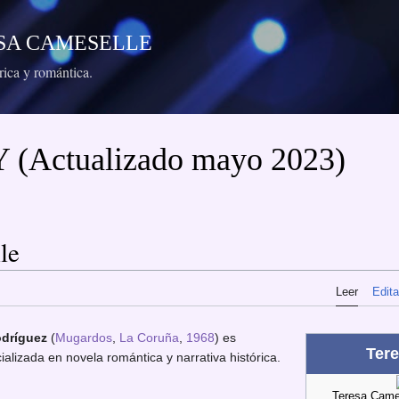
Ir al contenido principal
RESA CAMESELLE
órica y romántica.
(Actualizado mayo 2023)
le
Leer
Edita
odríguez
(
Mugardos
,
La Coruña
,
1968
) es
Ter
ializada en novela romántica y narrativa histórica.
Teresa Cames