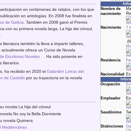
Info
Nombre de
Ma
articipación en certámenes de relatos, con los que
Ro
nacimiento
publicación en antologías. En 2008 fue finalista en
oz de Galicia
. También en 2008 ganó el Premio
Nacimiento
7 
a con su primera novela larga, La hija del cónsul,
o.
(5
 literatura también la lleva a impartir talleres,
Mu
 y actualmente ofrece un Curso de Novela
de Escritores Noveles
. Ha sido ponente en
Residencia
Fer
 literarios.
s, ha recibido en 2020 el
Galardón Letras del
Nacionalidad
Es
ón de Castelló
por su trayectoria en la novela
Infor
Ocupación
Es
Empleador
Esc
u novela La hija del cónsul
Seudónimo
Te
ovela No soy la Bella Durmiente
su novela Quimera
Distinciones
Ga
l Mediterráneo