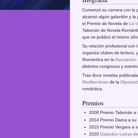
Comenzó su carrera con la p
alcanzó algún galardón y la 
el Premio de Novela de
La V
Talismán de Novela Romántic
que se publicó el mismo añ
Su relación profesional con la
organiza clubes de lectura,
Romántica en la
Asociación 
distintos congresos y eventos
Tras doce novelas publicada
Mediterráneo
de la
Diputaci
romántica.
Premios
2008 Premio Talismán a s
2014 Premio Dama a su n
2015 Premio Vergara a 
2020
Galardón Letras de