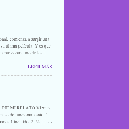
 todos los santos y fieles
 susurrarte a tu hermano bajo
én vale esa leyenda urbana,
íste ver, o oíste...
ional, comienza a surgir una
 su última película. Y es que
mente contra uno de los
el que lo mejor que puedes
LEER MÁS
ner mucha caradura para
momento. Y por eso, porque
l. A quien le interese ya sabe
es una película para
cuatro días después de ir ...
IE MI RELATO Viernes,
aso de funcionamiento: 1.
artes 1 incluido. 2. Me
a de blogs participantes. 3. Y