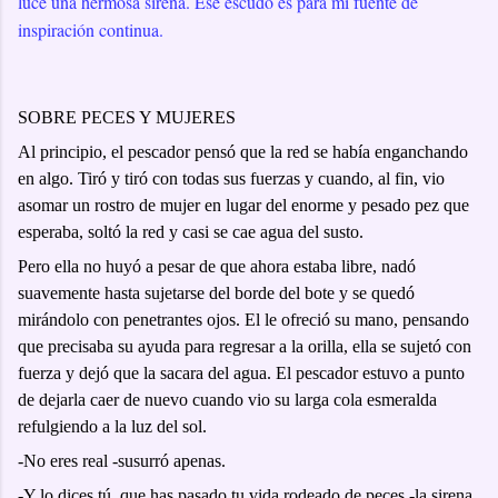
luce una hermosa sirena. Ese escudo es para mí fuente de
inspiración continua.
SOBRE PECES Y MUJERES
Al principio, el pescador pensó que la red se había enganchando
en algo. Tiró y tiró con todas sus fuerzas y cuando, al fin, vio
asomar un rostro de mujer en lugar del enorme y pesado pez que
esperaba, soltó la red y casi se cae agua del susto.
Pero ella no huyó a pesar de que ahora estaba libre, nadó
suavemente hasta sujetarse del borde del bote y se quedó
mirándolo con penetrantes ojos. El le ofreció su mano, pensando
que precisaba su ayuda para regresar a la orilla, ella se sujetó con
fuerza y dejó que la sacara del agua. El pescador estuvo a punto
de dejarla caer de nuevo cuando vio su larga cola esmeralda
refulgiendo a la luz del sol.
-No eres real -susurró apenas.
-Y lo dices tú, que has pasado tu vida rodeado de peces -la sirena