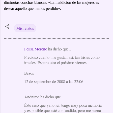
diminutas conchas blancas: «La maldición de las mujeres es
desear aquello que hemos perdido».
Mis relatos
Felisa Moreno
ha dicho que…
C
Precioso cuento, me gustan así, tan tristes como
o
irreales. Espero otro el próximo viernes.
m
e
Besos
n
12 de septiembre de 2008 a las 22:06
t
a
Anónimo ha dicho que…
r
Éste creo que ya lo leí; tengo muy poca memoria
i
y es posible que esté confundido, pero me suena