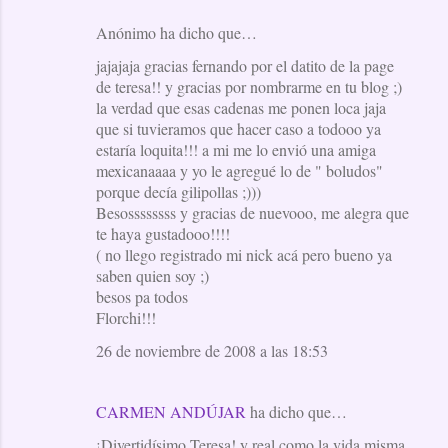
Anónimo ha dicho que…
jajajaja gracias fernando por el datito de la page
de teresa!! y gracias por nombrarme en tu blog ;)
la verdad que esas cadenas me ponen loca jaja
que si tuvieramos que hacer caso a todooo ya
estaría loquita!!! a mi me lo envió una amiga
mexicanaaaa y yo le agregué lo de " boludos"
porque decía gilipollas ;)))
Besossssssss y gracias de nuevooo, me alegra que
te haya gustadooo!!!!
( no llego registrado mi nick acá pero bueno ya
saben quien soy ;)
besos pa todos
Florchi!!!
26 de noviembre de 2008 a las 18:53
CARMEN ANDÚJAR
ha dicho que…
¡Divertidísimo Teresa! y real como la vida misma.