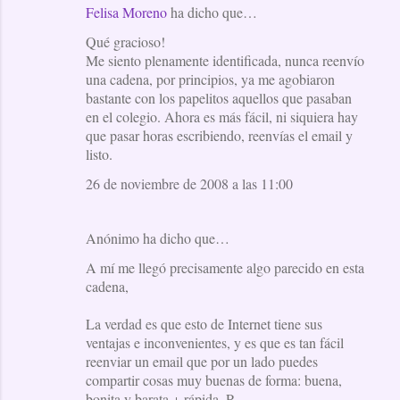
Felisa Moreno
ha dicho que…
C
Qué gracioso!
o
Me siento plenamente identificada, nunca reenvío
m
una cadena, por principios, ya me agobiaron
e
bastante con los papelitos aquellos que pasaban
en el colegio. Ahora es más fácil, ni siquiera hay
n
que pasar horas escribiendo, reenvías el email y
t
listo.
a
26 de noviembre de 2008 a las 11:00
r
i
Anónimo ha dicho que…
o
A mí me llegó precisamente algo parecido en esta
s
cadena,
La verdad es que esto de Internet tiene sus
ventajas e inconvenientes, y es que es tan fácil
reenviar un email que por un lado puedes
compartir cosas muy buenas de forma: buena,
bonita y barata + rápida. P