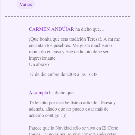
Varios
CARMEN ANDÚJAR
ha dicho que…
C
¡Qué bonita que esta tradición Teresa!. A mí me
o
encantan los pesebres. Me gusta múchisimo
m
montarlo en casa y éste de la foto debe ser
e
impresionante.
Un abrazo
n
t
17 de diciembre de 2008 a las 16:48
a
r
Assumpta
ha dicho que…
i
Te felicito por este bellísimo artículo, Teresa y,
o
además, añado que no puedo estar más de
acuerdo contigo :-))
s
Parece que la Navidad sólo se viva en El Corte
Inglés... y no es así, se vive conservando estas