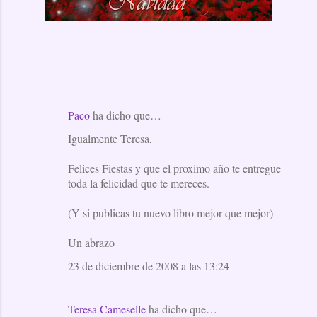
Paco
ha dicho que…
C
Igualmente Teresa,
o
m
Felices Fiestas y que el proximo año te entregue
e
toda la felicidad que te mereces.
n
(Y si publicas tu nuevo libro mejor que mejor)
t
a
Un abrazo
r
23 de diciembre de 2008 a las 13:24
i
o
Teresa Cameselle
ha dicho que…