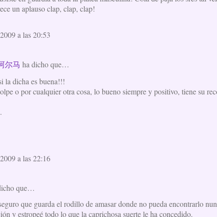
ece un aplauso clap, clap, clap!
2009 a las 20:53
 阿尔马
ha dicho que…
i la dicha es buena!!!
lpe o por cualquier otra cosa, lo bueno siempre y positivo, tiene su re
.
2009 a las 22:16
dicho que…
r seguro que guarda el rodillo de amasar donde no pueda encontrarlo nu
ión y estropeé todo lo que la caprichosa suerte le ha concedido.