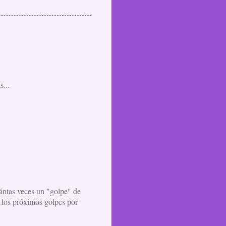
s...
ántas veces un "golpe" de
e los próximos golpes por