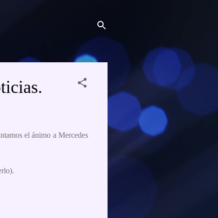
icias.
evantamos el ánimo a Mercedes
rlo).