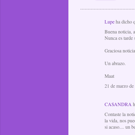
Lupe
ha dicho
C
Buena noticia, a
o
Nunca es tarde s
m
e
Graciosa noticia
n
Un abrazo.
t
a
Maat
r
21 de marzo de 
i
o
CASANDRA
h
s
Contaste la not
la vida, nos pu
si acaso.... un b