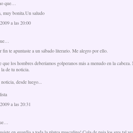
ho que…
ia, muy bonita.Un saludo
2009 a las 20:00
que…
 fin te apuntaste a un sábado literario. Me alegro por ello.
 que los hombres deberíamos golperanos más a menudo en la cabeza. N
la de tu noticia.
oticia, desde luego...
ista
2009 a las 20:31
que…
usiste en guardia a toda la platea masculina! Cola de paja los sres tal ve