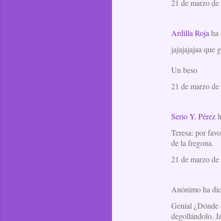
21 de marzo de 
Ardilla Roja
ha 
jajajajajaa que 
Un beso
21 de marzo de 
Serio Y. Pérez
h
Teresa: por fav
de la fregona.
21 de marzo de 
Anónimo ha di
Genial ¿Dónde d
degollándolo. Ja