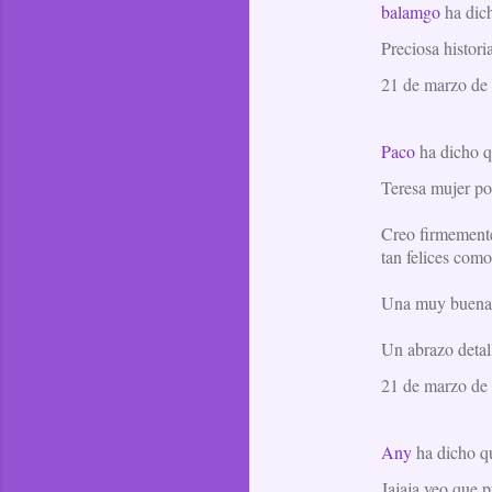
balamgo
ha dic
Preciosa histor
21 de marzo de 
Paco
ha dicho 
Teresa mujer por
Creo firmemente
tan felices como 
Una muy buena n
Un abrazo detall
21 de marzo de 
Any
ha dicho 
Jajaja veo que p