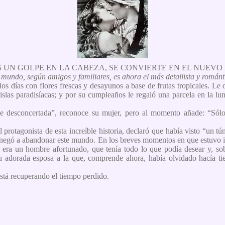
AS UN GOLPE EN LA CABEZA, SE CONVIERTE EN EL NUEV
mundo, según amigos y familiares, es ahora el más detallista y románti
os días con flores frescas y desayunos a base de frutas tropicales. Le 
islas paradisíacas; y por su cumpleaños le regaló una parcela en la lu
e desconcertada”, reconoce su mujer, pero al momento añade: “Sól
l protagonista de esta increíble historia, declaró que había visto “un t
 negó a abandonar este mundo. En los breves momentos en que estuvo i
 era un hombre afortunado, que tenía todo lo que podía desear y, so
 adorada esposa a la que, comprende ahora, había olvidado hacía tie
stá recuperando el tiempo perdido.