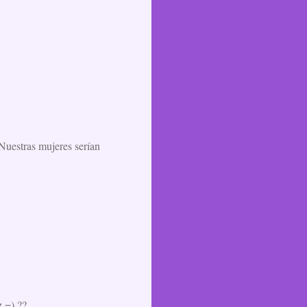
uestras mujeres serían
z =) ??