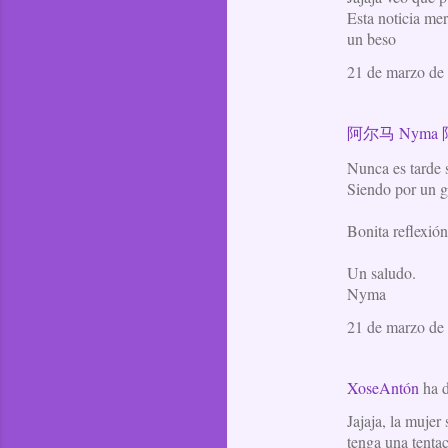
Esta noticia mer
un beso
21 de marzo de 
阿尔马 Nyma
Nunca es tarde s
Siendo por un go
Bonita reflexión
Un saludo.
Nyma
21 de marzo de 
XoseAntón
ha 
Jajaja, la muje
tenga una tentac