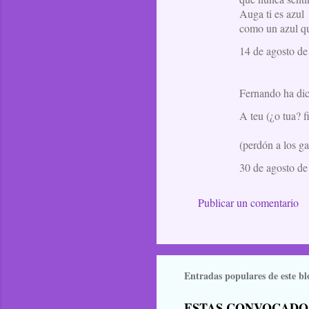
Auga ti es azul
como un azul q
14 de agosto de
Fernando ha d
A teu (¿o tua? f
(perdón a los ga
30 de agosto de
Publicar un comentario
Entradas populares de este bl
ESTAS CONVOCADO