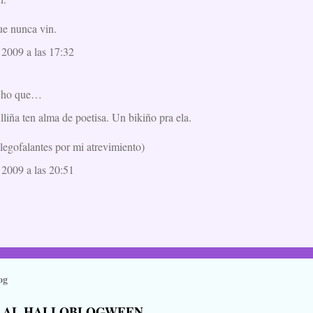
ue nunca vin.
 2009 a las 17:32
icho que…
illiña ten alma de poetisa. Un bikiño pra ela.
legofalantes por mi atrevimiento)
 2009 a las 20:51
og
 AL HALLOBLOGWEEN