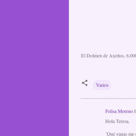
El Dolmen de Axeitos, 6.000
Varios
Felisa Moreno
h
C
Hola Teresa,
o
m
´Qué ganas me da