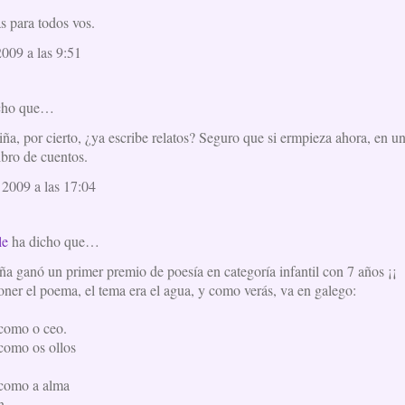
s para todos vos.
2009 a las 9:51
icho que…
ña, por cierto, ¿ya escribe relatos? Seguro que si ermpieza ahora, en 
ibro de cuentos.
 2009 a las 17:04
le
ha dicho que…
ña ganó un primer premio de poesía en categoría infantil con 7 años ¡¡
oner el poema, el tema era el agua, y como verás, va en galego:
 como o ceo.
 como os ollos
 como a alma
n.