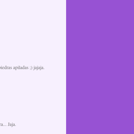
dras apiladas ;) jajaja.
a... Jaja.