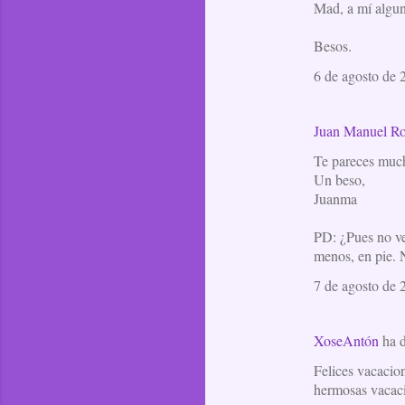
Mad, a mí algun
Besos.
6 de agosto de 
Juan Manuel Ro
Te pareces much
Un beso,
Juanma
PD: ¿Pues no ves
menos, en pie. 
7 de agosto de 
XoseAntón
ha 
Felices vacacion
hermosas vacaci