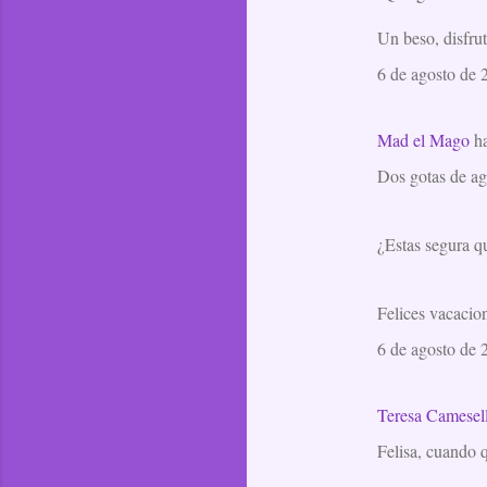
e
Un beso, disfru
n
t
6 de agosto de 
a
r
Mad el Mago
ha
i
Dos gotas de ag
o
s
¿Estas segura q
Felices vacacio
6 de agosto de 
Teresa Camesel
Felisa, cuando qu