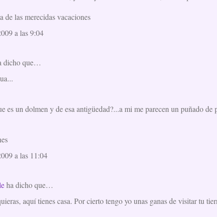
ta de las merecidas vacaciones
2009 a las 9:04
 dicho que…
ua...
ue es un dolmen y de esa antigüedad?...a mi me parecen un puñado de pie
nes
2009 a las 11:04
le
ha dicho que…
ieras, aquí tienes casa. Por cierto tengo yo unas ganas de visitar tu tierr