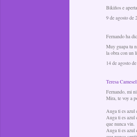
Bikiños e aperta
9 de agosto de 
Fernando ha d
Muy guapa tu ni
la obra con un l
14 de agosto de
Teresa Camesel
Fernando, mi ni
Mira, te voy a p
Auga ti es azul
Auga ti es azul
que nunca vin.
Auga ti es azul
que nunca sentí