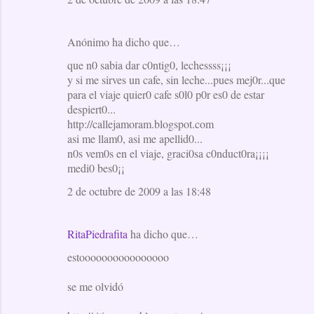
Anónimo ha dicho que…
que n0 sabia dar c0ntig0, lechessss¡¡¡
y si me sirves un cafe, sin leche...pues mej0r...que
para el viaje quier0 cafe s0l0 p0r es0 de estar
despiert0...
http://callejamoram.blogspot.com
asi me llam0, asi me apellid0...
n0s vem0s en el viaje, graci0sa c0nduct0ra¡¡¡¡
medi0 bes0¡¡
2 de octubre de 2009 a las 18:48
RitaPiedrafita
ha dicho que…
estoooooooooooooooo
se me olvidó