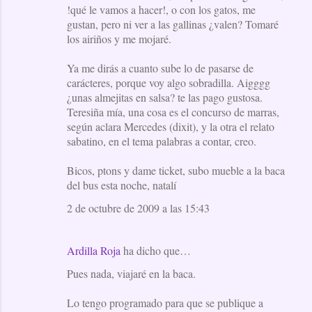
!qué le vamos a hacer!, o con los gatos, me
m
gustan, pero ni ver a las gallinas ¿valen? Tomaré
e
los airiños y me mojaré.
n
Ya me dirás a cuanto sube lo de pasarse de
t
carácteres, porque voy algo sobradilla. Aigggg
a
¿unas almejitas en salsa? te las pago gustosa.
Teresiña mía, una cosa es el concurso de marras,
r
según aclara Mercedes (dixit), y la otra el relato
i
sabatino, en el tema palabras a contar, creo.
o
Bicos, ptons y dame ticket, subo mueble a la baca
s
del bus esta noche, natalí
2 de octubre de 2009 a las 15:43
Ardilla Roja
ha dicho que…
Pues nada, viajaré en la baca.
Lo tengo programado para que se publique a