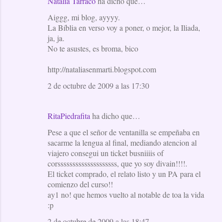
Natàlia Tàrraco
ha dicho que…
Aiggg, mi blog, ayyyy.
La Bíblia en verso voy a poner, o mejor, la Iliada,
ja, ja.
No te asustes, es broma, bico
http://nataliasenmarti.blogspot.com
2 de octubre de 2009 a las 17:30
RitaPiedrafita
ha dicho que…
Pese a que el señor de ventanilla se empeñaba en
sacarme la lengua al final, mediando atencion al
viajero consegui un ticket busniiiis of
corssssssssssssssssssss, que yo soy divain!!!!.
El ticket comprado, el relato listo y un PA para el
comienzo del curso!!
ay1 no! que hemos vuelto al notable de toa la vida
:p
2 de octubre de 2009 a las 18:47