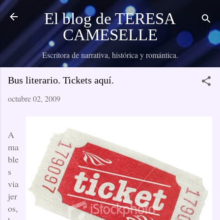
Ir al contenido principal
El blog de TERESA
CAMESELLE
Escritora de narrativa, histórica y romántica.
Bus literario. Tickets aquí.
octubre 02, 2009
A
ma
ble
s
via
jer
os,