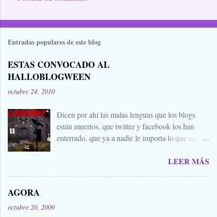
Entradas populares de este blog
ESTAS CONVOCADO AL
HALLOBLOGWEEN
octubre 24, 2010
Dicen por ahí las malas lenguas que los blogs
están muertos, que twitter y facebook los han
enterrado, que ya a nadie le importa lo que aquí
escribimos. Propongo estas fechas señaladas para
LEER MÁS
levantar nuestros blogs, sean vivos, muertos, o
zombies bailones, y demostrar que aquí aún se
cuecen muchas cosas interesantes, y si hace falta
AGORA
añadir a la olla algún ojo de sapo, mandrágora, y
octubre 20, 2009
sangre de virgen nacida bajo la luna llena, sea.