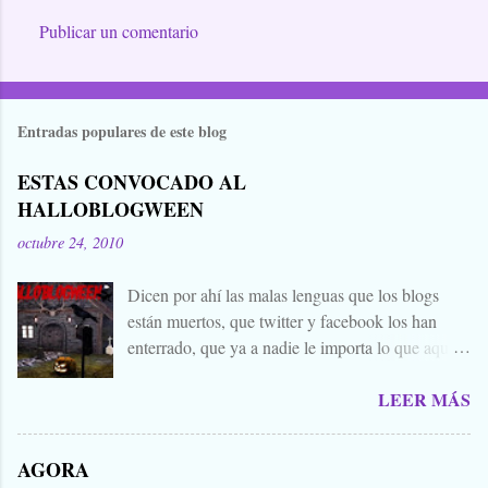
Publicar un comentario
Entradas populares de este blog
ESTAS CONVOCADO AL
HALLOBLOGWEEN
octubre 24, 2010
Dicen por ahí las malas lenguas que los blogs
están muertos, que twitter y facebook los han
enterrado, que ya a nadie le importa lo que aquí
escribimos. Propongo estas fechas señaladas para
LEER MÁS
levantar nuestros blogs, sean vivos, muertos, o
zombies bailones, y demostrar que aquí aún se
cuecen muchas cosas interesantes, y si hace falta
AGORA
añadir a la olla algún ojo de sapo, mandrágora, y