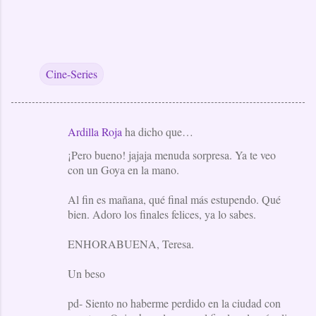
Cine-Series
Ardilla Roja
ha dicho que…
C
¡Pero bueno! jajaja menuda sorpresa. Ya te veo
o
con un Goya en la mano.
m
e
Al fin es mañana, qué final más estupendo. Qué
bien. Adoro los finales felices, ya lo sabes.
n
t
ENHORABUENA, Teresa.
a
Un beso
r
i
pd- Siento no haberme perdido en la ciudad con
o