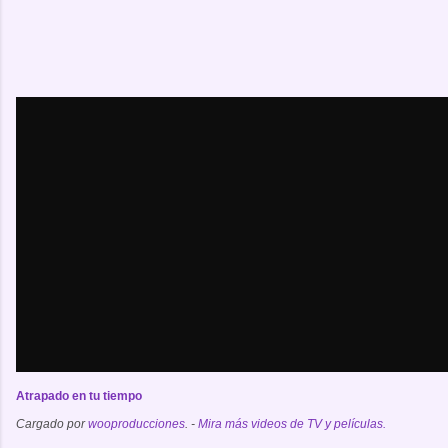
Atrapado en tu tiempo
Cargado por 
wooproducciones
. - 
Mira más videos de TV y películas.