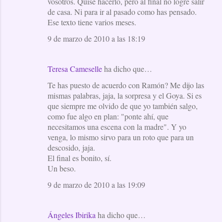
vosotros. Quise hacerlo, pero al final no logré salir
de casa. Ni para ir al pasado como has pensado.
s
Ese texto tiene varios meses.
9 de marzo de 2010 a las 18:19
Teresa Cameselle
ha dicho que…
Te has puesto de acuerdo con Ramón? Me dijo las
mismas palabras, jaja, la sorpresa y el Goya. Si es
que siempre me olvido de que yo también salgo,
como fue algo en plan: "ponte ahí, que
necesitamos una escena con la madre". Y yo
venga, lo mismo sirvo para un roto que para un
descosido, jaja.
El final es bonito, sí.
Un beso.
9 de marzo de 2010 a las 19:09
Ángeles Ibirika
ha dicho que…