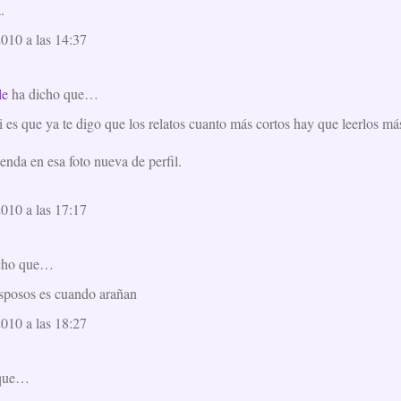
.
2010 a las 14:37
le
ha dicho que…
 si es que ya te digo que los relatos cuanto más cortos hay que leerlos m
enda en esa foto nueva de perfil.
2010 a las 17:17
cho que…
esposos es cuando arañan
2010 a las 18:27
 que…