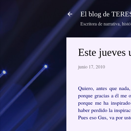
El blog de TE
Escritora de narrativa, hist
Este jueves
junio 17, 2010
Quiero, antes que nada,
porque gracias a él me o
porque me ha inspirado 
haber perdido la inspirac
Pues eso Gus, va por ust