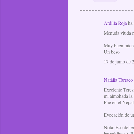
Ardilla Roja
ha 
C
Menuda viuda ne
o
m
Muy buen micro
e
Un beso
n
17 de junio de 
t
a
Natàlia Tàrraco
r
Excelente Teres
i
mi almohada la v
o
Fue en el Nepal,
s
Evocación de un
Nota: Eso del en
las sublimes). 