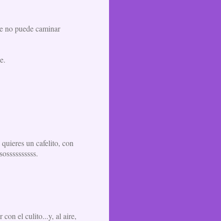
que no puede caminar
e.
 quieres un cafelito, con
sossssssssss.
on el culito...y, al aire,