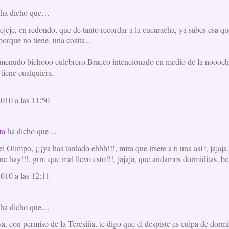
ha dicho que…
jejeje, en redondo, que de tanto recordar a la cucaracha, ya sabes esa 
porque no tiene, una cosita...
i, menudo bichooo culebrero.Braceo intencionado en medio de la noooch
tiene cualquiera.
2010 a las 11:50
ta
ha dicho que…
 Olimpo, ¡¡¡ya has tardado ehhh!!!, mira que irsete a ti una así?, jajaja,
que hay!!!, grrr, que mal llevo esto!!!, jajaja, que andamos dormiditas, be
2010 a las 12:11
ha dicho que…
a, con permiso de la Teresiña, te digo que el despiste es culpa de dormir c