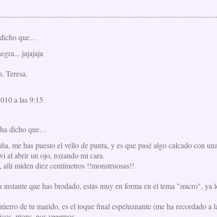
dicho que…
gra... jajajaja
, Teresa.
2010 a las 9:15
ha dicho que…
iña, me has puesto el vello de punta, y es que pasé algo calcado con un
i al abrir un ojo, rozando mi cara.
 allí miden diez centímetros !!monstruosas!!
 instante que has brodado, estás muy en forma en el tema "micro", ya lo
tierro de tu marido, es el toque final espeluznante (me ha recordado a l
Bicos, ptons, nos veeemos.