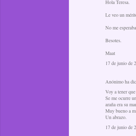
Hola Teresa.
Le veo un mérit
No me esperaba
Besotes.
Maat
17 de junio de 
Anónimo ha di
Voy a tener que
Se me ocurre una
araña era su mar
Muy bueno a mi 
Un abrazo.
17 de junio de 