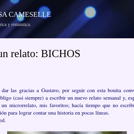
Ir al contenido principal
RESA CAMESELLE
órica y romántica.
 un relato: BICHOS
 dar las gracias a Gustavo, por seguir con esta bonita convo
bligo (casi siempre) a escribir un nuevo relato semanal y, e
un microrrelato, mis favoritos; hacía tiempo que no escr
ión para lograr contar una historia en pocas líneas.
ed.