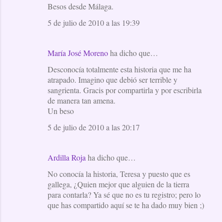
e
Besos desde Málaga.
n
5 de julio de 2010 a las 19:39
t
a
María José Moreno
ha dicho que…
r
Desconocía totalmente esta historia que me ha
i
atrapado. Imagino que debió ser terrible y
o
sangrienta. Gracis por compartirla y por escribirla
de manera tan amena.
s
Un beso
5 de julio de 2010 a las 20:17
Ardilla Roja
ha dicho que…
No conocía la historia, Teresa y puesto que es
gallega, ¿Quien mejor que alguien de la tierra
para contarla? Ya sé que no es tu registro; pero lo
que has compartido aquí se te ha dado muy bien ;)