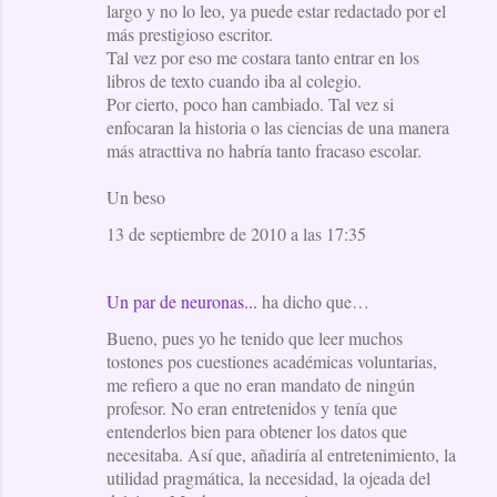
largo y no lo leo, ya puede estar redactado por el
e
más prestigioso escritor.
Tal vez por eso me costara tanto entrar en los
n
libros de texto cuando iba al colegio.
t
Por cierto, poco han cambiado. Tal vez si
a
enfocaran la historia o las ciencias de una manera
más atracttiva no habría tanto fracaso escolar.
r
i
Un beso
o
13 de septiembre de 2010 a las 17:35
s
Un par de neuronas...
ha dicho que…
Bueno, pues yo he tenido que leer muchos
tostones pos cuestiones académicas voluntarias,
me refiero a que no eran mandato de ningún
profesor. No eran entretenidos y tenía que
entenderlos bien para obtener los datos que
necesitaba. Así que, añadiría al entretenimiento, la
utilidad pragmática, la necesidad, la ojeada del