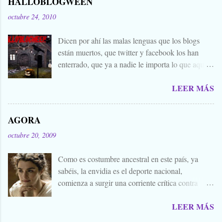
HALLOBLOGWEEN
octubre 24, 2010
Dicen por ahí las malas lenguas que los blogs
están muertos, que twitter y facebook los han
enterrado, que ya a nadie le importa lo que aquí
escribimos. Propongo estas fechas señaladas para
LEER MÁS
levantar nuestros blogs, sean vivos, muertos, o
zombies bailones, y demostrar que aquí aún se
cuecen muchas cosas interesantes, y si hace falta
AGORA
añadir a la olla algún ojo de sapo, mandrágora, y
octubre 20, 2009
sangre de virgen nacida bajo la luna llena, sea.
Ellos se lo han buscado. Comienza el .... Os
Como es costumbre ancestral en este país, ya
convoco a todos, amigos, conocidos, amigos de
sabéis, la envidia es el deporte nacional,
amigos, blogueros en general. Cuéntanos tu
comienza a surgir una corriente crítica contra
historia para morirnos de miedo este largo fin de
Alejandro Amenábar, aprovechando el reciente
semana de todos los santos y fieles difuntos.
LEER MÁS
estreno de su última película. Y es que hay que
Aquella que te contaba tu abuela, la del
tener muy poquita vergüenza para publicar un
campamento, la que le gustaba susurrarte a tu