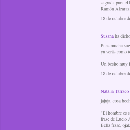
sagrada para el
Ramón Alcaraz
18 de octubre d
Susana
ha dich
Pues mucha suer
ya verás como t
Un besito muy f
18 de octubre d
Natàlia Tàrraco
jajaja, cosa hec
"El hombre es s
frase de Lucio 
Bella frase, oja