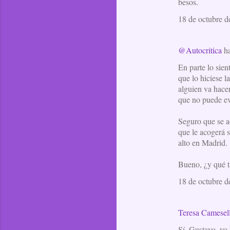
besos.
n
t
18 de octubre d
a
r
@Autocritica
ha
i
En parte lo sie
o
que lo hiciese 
alguien va hacer
s
que no puede evi
Seguro que se ad
que le acogerá 
alto en Madrid.
Bueno, ¿y qué ta
18 de octubre d
Teresa Camesel
Sí, Gustavo, yo 