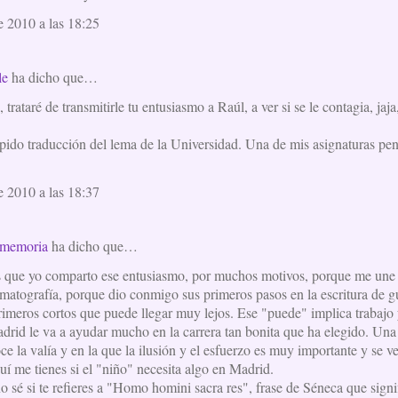
e 2010 a las 18:25
le
ha dicho que…
 trataré de transmitirle tu entusiasmo a Raúl, a ver si se le contagia, jaja
ido traducción del lema de la Universidad. Una de mis asignaturas pendi
e 2010 a las 18:37
a memoria
ha dicho que…
s que yo comparto ese entusiasmo, por muchos motivos, porque me une 
matografía, porque dio conmigo sus primeros pasos en la escritura de g
rimeros cortos que puede llegar muy lejos. Ese "puede" implica trabajo 
rid le va a ayudar mucho en la carrera tan bonita que ha elegido. Una p
e la valía y en la que la ilusión y el esfuerzo es muy importante y se 
í me tienes si el "niño" necesita algo en Madrid.
o sé si te refieres a "Homo homini sacra res", frase de Séneca que sign