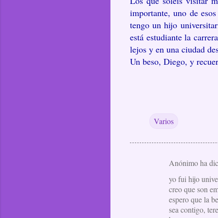
Los que soléis visitar 
importante, uno de esos
tengo un hijo universit
está estudiante la carrer
lejos y en una ciudad des
Un beso, Diego, y recue
Varios
Anónimo ha di
C
yo fui hijo unive
o
creo que son emo
m
espero que la be
e
sea contigo, tere