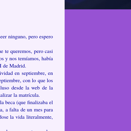
leer ninguno, pero espero
ue te queremos, pero casi
os y nos temíamos, había
II de Madrid.
ividad en septiembre, en
eptiembre, con lo que los
cluso desde la web de la
alizar la matrícula.
la beca (que finalizaba el
ra, a falta de un mes para
se la vida literalmente,