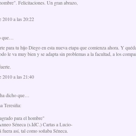
 hombre". Felicitaciones. Un gran abrazo,
e 2010 a las 20:22
o que…
te para tu hijo Diego en esta nueva etapa que comienza ahora. Y quédat
odo le va muy bien y se adapta sin problemas a la facultad, a los compa
uerte.
e 2010 a las 21:40
ha dicho que…
ha Teresiña:
agrado para el hombre"
Anneo Séneca (s.IdC.) Cartas a Lucio-
lá fuera así, tal como soñaba Séneca.