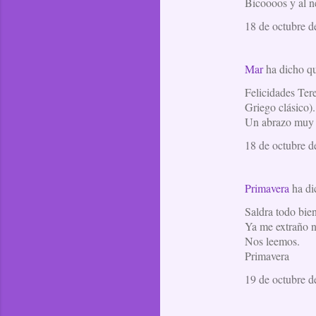
Bicoooos y al n
18 de octubre d
Mar
ha dicho 
Felicidades Ter
Griego clásico)
Un abrazo muy 
18 de octubre d
Primavera
ha d
Saldra todo bien
Ya me extraño no
Nos leemos.
Primavera
19 de octubre d