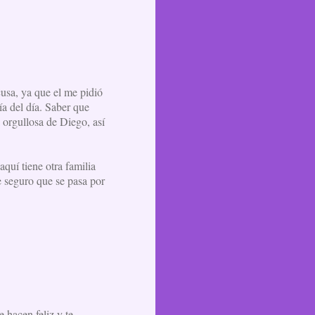
cusa, ya que el me pidió
a del día. Saber que
 orgullosa de Diego, así
quí tiene otra familia
e seguro que se pasa por
e hacen feliz y te