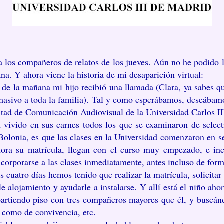
a los compañeros de relatos de los jueves. Aún no he podido 
na. Y ahora viene la historia de mi desaparición virtual:
7 de la mañana mi hijo recibió una llamada (Clara, ya sabes q
 masivo a toda la familia). Tal y como esperábamos, deseábam
ltad de Comunicación Audiovisual de la Universidad Carlos I
 vivido en sus carnes todos los que se examinaron de select
 Bolonia, es que las clases en la Universidad comenzaron en s
ora su matrícula, llegan con el curso muy empezado, e in
incorporarse a las clases inmediatamente, antes incluso de form
cuatro días hemos tenido que realizar la matrícula, solicitar 
le alojamiento y ayudarle a instalarse. Y allí está el niño aho
artiendo piso con tres compañeros mayores que él, y buscándo
, como de convivencia, etc.