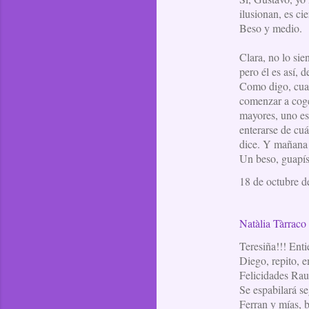
ilusionan, es cie
Beso y medio.
Clara, no lo sie
pero él es así, 
Como digo, cuatr
comenzar a coge
mayores, uno est
enterarse de cuá
dice. Y mañana y
Un beso, guapí
18 de octubre d
Natàlia Tàrraco
Teresiña!!! Enti
Diego, repito, e
Felicidades Raul
Se espabilará se
Ferran y mías, b