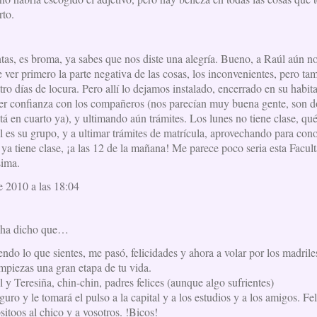
rto.
ntas, es broma, ya sabes que nos diste una alegría. Bueno, a Raúl aún no s
de ver primero la parte negativa de las cosas, los inconvenientes, pero t
o días de locura. Pero allí lo dejamos instalado, encerrado en su habita
r confianza con los compañeros (nos parecían muy buena gente, son do
á en cuarto ya), y ultimando aún trámites. Los lunes no tiene clase, qué 
l es su grupo, y a ultimar trámites de matrícula, aprovechando para con
a tiene clase, ¡a las 12 de la mañana! Me parece poco seria esta Facult
sima.
e 2010 a las 18:04
ha dicho que…
endo lo que sientes, me pasó, felicidades y ahora a volar por los madrile
mpiezas una gran etapa de tu vida.
 y Teresiña, chin-chin, padres felices (aunque algo sufrientes)
guro y le tomará el pulso a la capital y a los estudios y a los amigos. Fe
sitoos al chico y a vosotros. !Bicos!