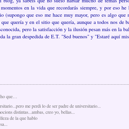
mi blog, ya sabéis que no suelo hablar mucho de temas perso
 momentos en la vida que recordarás siempre, y por eso he
ario (supongo que eso me hace muy mayor, pero es algo que
a que quería y en el sitio que quería, aunque a todos nos de 
conocida, pero la satisfacción y la ilusión pesan más en la ba
rda la gran despedida de E.T. "Sed buenos" y "Estaré aquí mi
cho que…
rsitario...pero me perdi lo de ser padre de universitario...
cions distintas...ambas, creo yo, bellas...
lleza de la que hablo
sa...