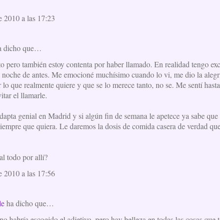
e 2010 a las 17:23
 dicho que…
nto pero también estoy contenta por haber llamado. En realidad tengo ex
la noche de antes. Me emocioné muchísimo cuando lo vi, me dio la alegrí
 lo que realmente quiere y que se lo merece tanto, no se. Me sentí hasta
tar el llamarle.
apta genial en Madrid y si algún fin de semana le apetece ya sabe que a
siempre que quiera. Le daremos la dosis de comida casera de verdad qu
l todo por allí?
e 2010 a las 17:56
le
ha dicho que…
no habría escogido el adjetivo, pero hay belleza en todas las cosas que t