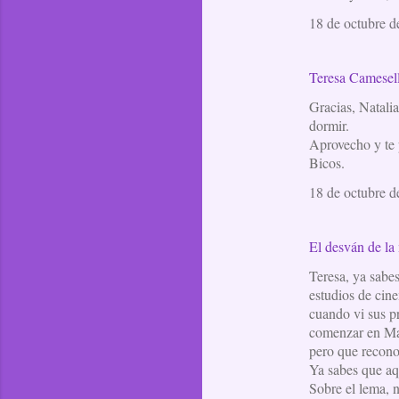
18 de octubre d
Teresa Camesel
Gracias, Natalia,
dormir.
Aprovecho y te p
Bicos.
18 de octubre d
El desván de l
Teresa, ya sabe
estudios de cine
cuando vi sus p
comenzar en Mad
pero que reconoc
Ya sabes que aqu
Sobre el lema, n