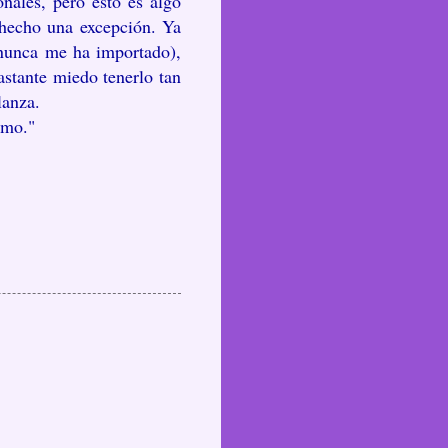
nales, pero esto es algo
 hecho una excepción. Ya
 nunca me ha importado),
bastante miedo tenerlo tan
lanza.
smo."