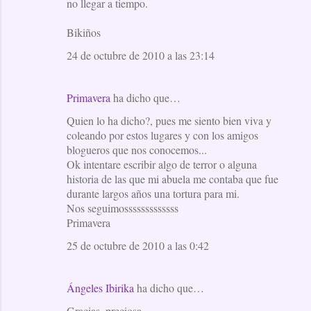
no llegar a tiempo.
e
Bikiños
n
t
24 de octubre de 2010 a las 23:14
a
r
Primavera
ha dicho que…
i
Quien lo ha dicho?, pues me siento bien viva y
o
coleando por estos lugares y con los amigos
blogueros que nos conocemos...
s
Ok intentare escribir algo de terror o alguna
historia de las que mi abuela me contaba que fue
durante largos años una tortura para mi.
Nos seguimosssssssssssss
Primavera
25 de octubre de 2010 a las 0:42
Ángeles Ibirika
ha dicho que…
Gracias, preciosa.