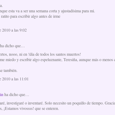
a.
nque esta va a ser una semana corta y ajustadísima para mi.
 ratito para escribir algo antes de irme
e 2010 a las 9:02
ha dicho que…
tos, nooo, ni en !día de todos los santos muertos!
me miedo y escribir algo espeluznante, Teresiña, aunque más o menos c
se también.
e 2010 a las 11:01
án
ha dicho que…
taré, investigaré o inventaré. Solo necesito un poquillo de tiempo. Graci
s, ¡Estamos vivossss! que se enteren.