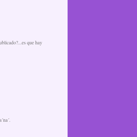
ublicado?...es que hay
a´na´.