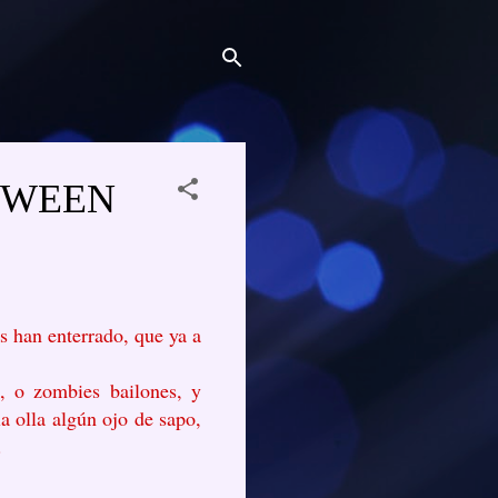
GWEEN
s han enterrado, que ya a
s, o zombies bailones, y
a olla algún ojo de sapo,
.