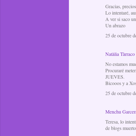
Gracias, precios
Lo intentaré, au
A ver si saco un
Un abrazo
25 de octubre d
Natàlia Tàrraco
No estamos muer
Procuraré meter
JUEVES.
Bicooos y a Xo
25 de octubre d
Menchu Garcer
Teresa, lo inten
de blogs muerto