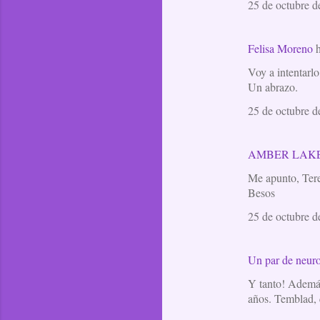
25 de octubre d
Felisa Moreno
h
Voy a intentarlo,
Un abrazo.
25 de octubre d
AMBER LAK
Me apunto, Teres
Besos
25 de octubre d
Un par de neuro
Y tanto! Además
años. Temblad, 