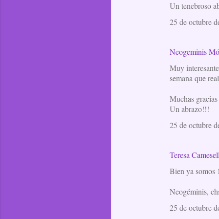
Un tenebroso a
25 de octubre d
Neogeminis Mó
Muy interesante 
semana que real
Muchas gracias p
Un abrazo!!!
25 de octubre d
Teresa Camesel
Bien ya somos 1
Neogéminis, chss
25 de octubre d