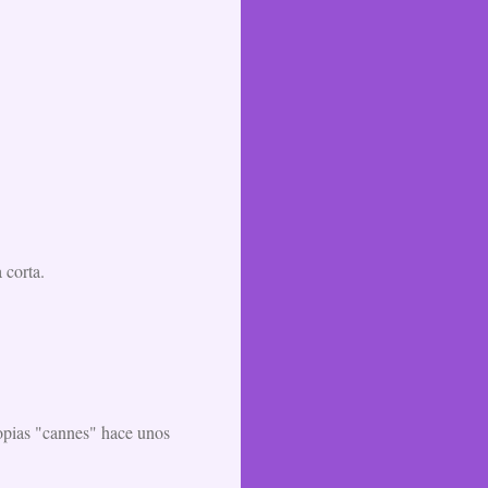
 corta.
ropias "cannes" hace unos