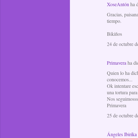
XoseAntón
ha 
C
Gracias, paisan
o
tiempo.
m
e
Bikiños
n
24 de octubre d
t
a
Primavera
ha d
r
Quien lo ha dic
i
conocemos...
o
Ok intentare esc
una tortura para
s
Nos seguimossss
Primavera
25 de octubre d
Ángeles Ibirika