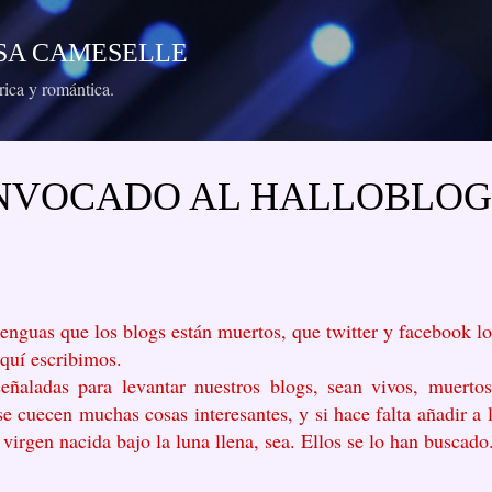
Ir al contenido principal
RESA CAMESELLE
órica y romántica.
ONVOCADO AL HALLOBLO
lenguas que los blogs están muertos, que twitter y facebook lo
aquí escribimos.
eñaladas para levantar nuestros blogs, sean vivos, muerto
e cuecen muchas cosas interesantes, y si hace falta añadir a l
virgen nacida bajo la luna llena, sea. Ellos se lo han buscado