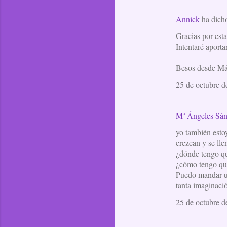
Annick
ha dic
Gracias por esta
Intentaré aporta
Besos desde Má
25 de octubre d
Mª Ángeles Sá
yo también esto
crezcan y se lle
¿dónde tengo qu
¿cómo tengo qu
Puedo mandar un
tanta imaginaci
25 de octubre d