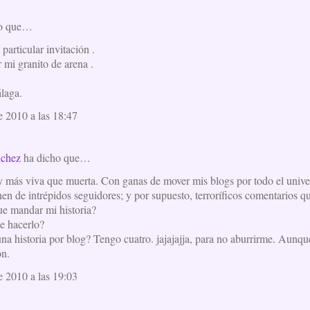
ho que…
 particular invitación .
r mi granito de arena .
laga.
e 2010 a las 18:47
nchez
ha dicho que…
y más viva que muerta. Con ganas de mover mis blogs por todo el univ
nen de intrépidos seguidores; y por supuesto, terroríficos comentarios q
e mandar mi historia?
e hacerlo?
a historia por blog? Tengo cuatro. jajajajja, para no aburrirme. Aunqu
ón.
e 2010 a las 19:03