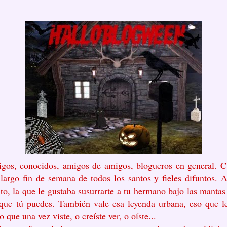
gos, conocidos, amigos de amigos, blogueros en general. Cu
largo fin de semana de todos los santos y fieles difuntos. A
o, la que le gustaba susurrarte a tu hermano bajo las mantas
que tú puedes. También vale esa leyenda urbana, eso que 
 que una vez viste, o creíste ver, o oíste...