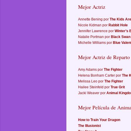
Mejor Actriz
Annette Bening por
The Kids Are
Nicole Kidman por
Rabbit Hole
Jennifer Lawrence por
Winter’s 
Natalie Portman por
Black Swan
Michelle Williams por
Blue Valen
Mejor Actriz de Reparto
Amy Adams por
The Fighter
Helena Bonham Carter por
The 
Melissa Leo por
The Fighter
Hailee Steinfeld por
True Grit
Jacki Weaver por
Animal Kingd
Mejor Película de Anim
How to Train Your Dragon
The Illusionist