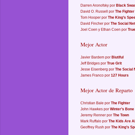
Darren Aronofsky por
Black Swa
David O. Russell por
The Fighter
Tom Hooper por
The King’s Spe
David Fincher por
The Social Ne
Joel Coen y Ethan Coen por
True
Mejor Actor
Javier Bardem por
Biutiful
Jeff Bridges por
True Grit
Jesse Eisenberg por
The Social
James Franco por
127 Hours
Mejor Actor de Reparto
Christian Bale por
The Fighter
John Hawkes por
Winter’s Bone
Jeremy Renner por
The Town
Mark Ruffalo por
The Kids Are Al
Geoffrey Rush por
The King’s S