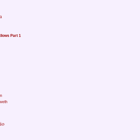
a
llows Part 1
en
nweth
io