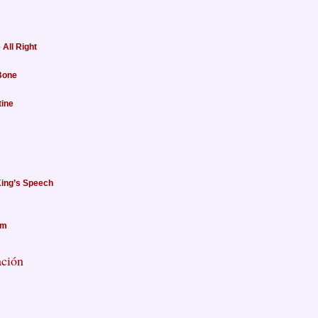
 All Right
Bone
tine
King’s Speech
om
ación