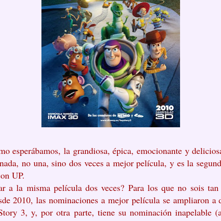
omo esperábamos, la grandiosa, épica, emocionante y deliciosa
nada, no una, sino dos veces a mejor película, y es la segund
con UP.
 a la misma película dos veces? Para los que no sois tan 
de 2010, las nominaciones a mejor película se ampliaron a di
tory 3, y, por otra parte, tiene su nominación inapelable (