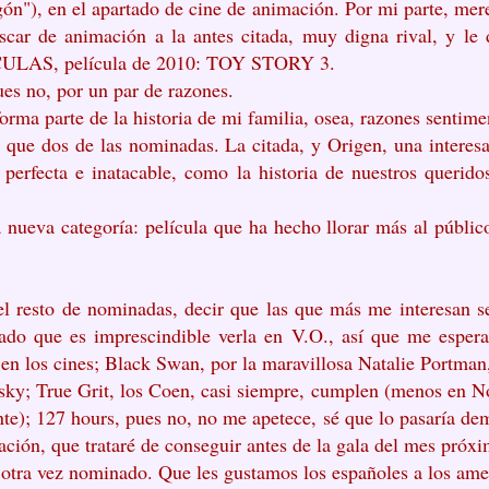
ón"), en el apartado de cine de animación. Por mi parte, mere
car de animación a la antes citada, muy digna rival, y le 
S, película de 2010: TOY STORY 3.
es no, por un par de razones.
forma parte de la historia de mi familia, osea, razones sentime
que dos de las nominadas. La citada, y Origen, una interesa
, perfecta e inatacable, como la historia de nuestros querid
nueva categoría: película que ha hecho llorar más al públic
l resto de nominadas, decir que las que más me interesan se
ado que es imprescindible verla en V.O., así que me esper
 en los cines; Black Swan, por la maravillosa Natalie Portma
ofsky; True Grit, los Coen, casi siempre, cumplen (menos en No
e); 127 hours, pues no, no me apetece, sé que lo pasaría de
ación, que trataré de conseguir antes de la gala del mes próx
 otra vez nominado. Que les gustamos los españoles a los ame