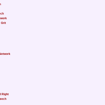
n
ech
twork
 Grit
 Network
l Right
peech