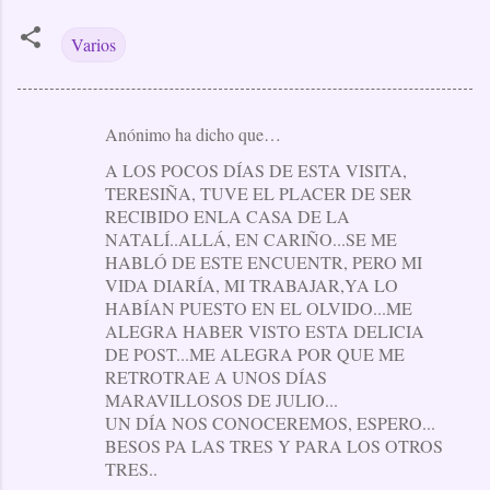
Varios
Anónimo ha dicho que…
C
A LOS POCOS DÍAS DE ESTA VISITA,
o
TERESIÑA, TUVE EL PLACER DE SER
m
RECIBIDO ENLA CASA DE LA
e
NATALÍ..ALLÁ, EN CARIÑO...SE ME
HABLÓ DE ESTE ENCUENTR, PERO MI
n
VIDA DIARÍA, MI TRABAJAR,YA LO
t
HABÍAN PUESTO EN EL OLVIDO...ME
a
ALEGRA HABER VISTO ESTA DELICIA
DE POST...ME ALEGRA POR QUE ME
r
RETROTRAE A UNOS DÍAS
i
MARAVILLOSOS DE JULIO...
o
UN DÍA NOS CONOCEREMOS, ESPERO...
BESOS PA LAS TRES Y PARA LOS OTROS
s
TRES..