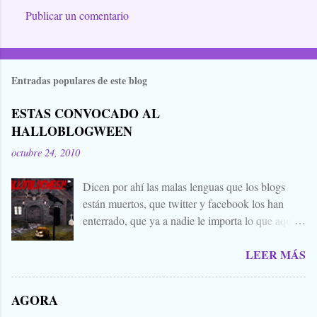
Publicar un comentario
Entradas populares de este blog
ESTAS CONVOCADO AL
HALLOBLOGWEEN
octubre 24, 2010
Dicen por ahí las malas lenguas que los blogs
están muertos, que twitter y facebook los han
enterrado, que ya a nadie le importa lo que aquí
escribimos. Propongo estas fechas señaladas para
LEER MÁS
levantar nuestros blogs, sean vivos, muertos, o
zombies bailones, y demostrar que aquí aún se
cuecen muchas cosas interesantes, y si hace falta
AGORA
añadir a la olla algún ojo de sapo, mandrágora, y