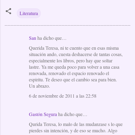
Literatura
San
ha dicho que…
C
Querida Teresa, ni te cuento que en esas misma
o
situación ando, cuesta deshacerse de tantas cosas,
m
especialmente los libros, pero hay que soltar
e
lastre. Ya me queda poco para volver a una casa
renovada, renovado el espacio renovado el
n
espiritu. Te deseo que el cambio sea para bien.
t
Un abrazo.
a
6 de noviembre de 2011 a las 22:58
r
i
Gastón Segura
ha dicho que…
o
Qurida Teresa, lo malo de las mudanzase s lo que
s
pierdes sin intención, y de eso se mucho. Algo