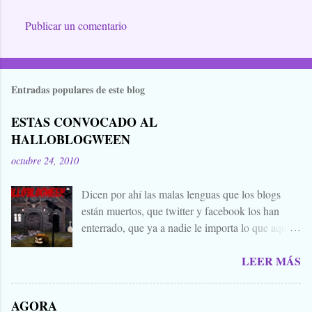
Publicar un comentario
Entradas populares de este blog
ESTAS CONVOCADO AL
HALLOBLOGWEEN
octubre 24, 2010
Dicen por ahí las malas lenguas que los blogs
están muertos, que twitter y facebook los han
enterrado, que ya a nadie le importa lo que aquí
escribimos. Propongo estas fechas señaladas para
LEER MÁS
levantar nuestros blogs, sean vivos, muertos, o
zombies bailones, y demostrar que aquí aún se
cuecen muchas cosas interesantes, y si hace falta
AGORA
añadir a la olla algún ojo de sapo, mandrágora, y