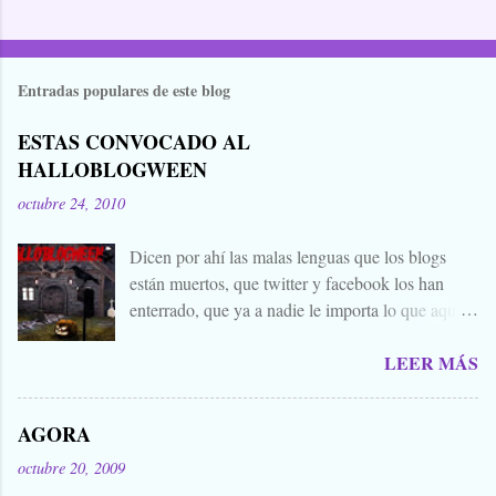
Entradas populares de este blog
ESTAS CONVOCADO AL
HALLOBLOGWEEN
octubre 24, 2010
Dicen por ahí las malas lenguas que los blogs
están muertos, que twitter y facebook los han
enterrado, que ya a nadie le importa lo que aquí
escribimos. Propongo estas fechas señaladas para
LEER MÁS
levantar nuestros blogs, sean vivos, muertos, o
zombies bailones, y demostrar que aquí aún se
cuecen muchas cosas interesantes, y si hace falta
AGORA
añadir a la olla algún ojo de sapo, mandrágora, y
octubre 20, 2009
sangre de virgen nacida bajo la luna llena, sea.
Ellos se lo han buscado. Comienza el .... Os