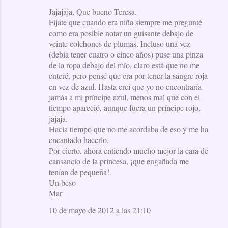
Jajajaja, Que bueno Teresa.
o
Fíjate que cuando era niña siempre me pregunté
m
como era posible notar un guisante debajo de
e
veinte colchones de plumas. Incluso una vez
(debía tener cuatro o cinco años) puse una pinza
n
de la ropa debajo del mío, claro está que no me
t
enteré, pero pensé que era por tener la sangre roja
a
en vez de azul. Hasta creí que yo no encontraría
jamás a mi príncipe azul, menos mal que con el
r
tiempo apareció, aunque fuera un príncipe rojo,
i
jajaja.
o
Hacía tiempo que no me acordaba de eso y me ha
encantado hacerlo.
s
Por cierto, ahora entiendo mucho mejor la cara de
cansancio de la princesa, ¡que engañada me
tenían de pequeña!.
Un beso
Mar
10 de mayo de 2012 a las 21:10