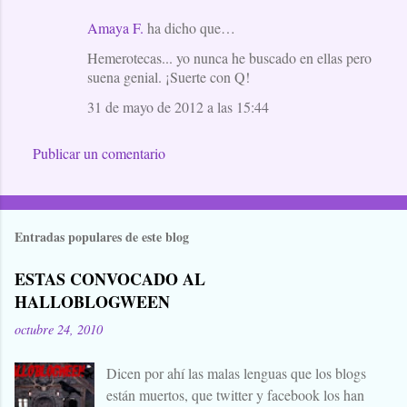
Amaya F.
ha dicho que…
C
Hemerotecas... yo nunca he buscado en ellas pero
o
suena genial. ¡Suerte con Q!
m
31 de mayo de 2012 a las 15:44
e
n
Publicar un comentario
t
a
r
Entradas populares de este blog
i
o
ESTAS CONVOCADO AL
s
HALLOBLOGWEEN
octubre 24, 2010
Dicen por ahí las malas lenguas que los blogs
están muertos, que twitter y facebook los han