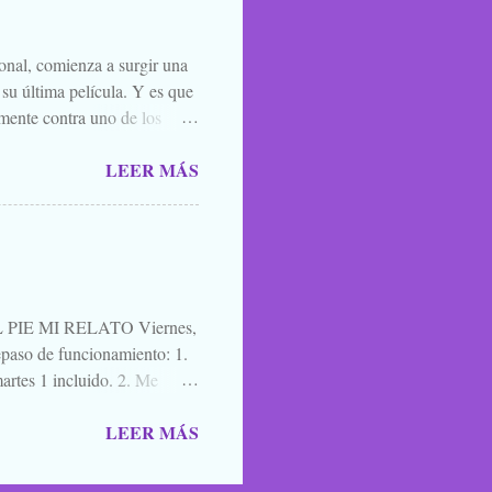
íste ver, o oíste...
ional, comienza a surgir una
 su última película. Y es que
mente contra uno de los
el que lo mejor que puedes
LEER MÁS
ner mucha caradura para
momento. Y por eso, porque
l. A quien le interese ya sabe
es una película para
cuatro días después de ir ...
IE MI RELATO Viernes,
aso de funcionamiento: 1.
artes 1 incluido. 2. Me
a de blogs participantes. 3. Y
LEER MÁS
ntario, un saludo, una
mos para que nos lean,
oma en los caminos, los