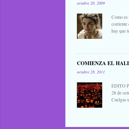
octubre 20, 2009
eso que le
Zombies..
Como es c
corriente
hay que t
mejores d
decir cua
publicar 
me parece 
COMIENZA EL HAL
que para 
octubre 28, 2011
contarla, 
EDITO 
28 de oc
Cuelgas u
avisas dej
a continu
alabanza,
¿verdad? 