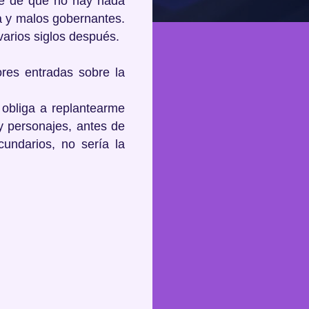
ase de que no hay nada
a y malos gobernantes.
varios siglos después.
res entradas sobre la
 obliga a replantearme
y personajes, antes de
ndarios, no sería la