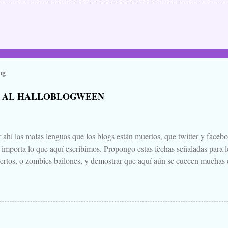
og
 AL HALLOBLOGWEEN
 ahí las malas lenguas que los blogs están muertos, que twitter y faceb
e importa lo que aquí escribimos. Propongo estas fechas señaladas para l
ertos, o zombies bailones, y demostrar que aquí aún se cuecen muchas c
ir a la olla algún ojo de sapo, mandrágora, y sangre de virgen nacida baj
scado. Comienza el .... Os convoco a todos, amigos, conocidos, amigos
Cuéntanos tu historia para morirnos de miedo este largo fin de semana de
 Aquella que te contaba tu abuela, la del campamento, la que le gustaba
s para que te mearas en la cama. O invéntate una, que tú puedes. Tambi