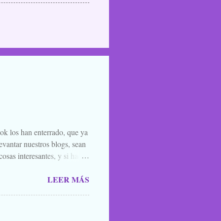
ook los han enterrado, que ya
evantar nuestros blogs, sean
osas interesantes, y si hace
o la luna llena, sea. Ellos se
LEER MÁS
 de amigos, blogueros en
 todos los santos y fieles
 susurrarte a tu hermano bajo
én vale esa leyenda urbana,