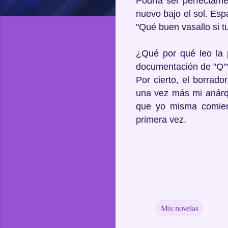
Podría ser perfectame
nuevo bajo el sol. Es
"Qué buen vasallo si t
¿Qué por qué leo la 
documentación de "Q"
Por cierto, el borrad
una vez más mi anárqu
que yo misma comien
primera vez.
Mis novelas