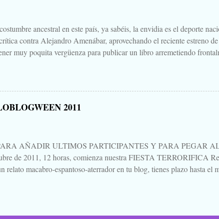
 paso a un amigo de tu primo el de Soria, aquello que una vez viste, o cre
.
ostumbre ancestral en este país, ya sabéis, la envidia es el deporte nac
 crítica contra Alejandro Amenábar, aprovechando el reciente estreno de
ener muy poquita vergüenza para publicar un libro arremetiendo frontal
irectores de cine que hay o ha habido en este país, uno que hace cine d
ndo sales de la sala es "no parece cine español", decía, que hay que te
un librillo, libelo, panfleto, contra Alejandro Amenábar justo en este 
una bajeza, ni voy a hablar del "libro", ni de su autor, ni de su editoria
LOBLOGWEEN 2011
eso está Google. Tampoco quiero hablar mucho de "Agora", porque no 
es para verla, para sufrirla y para pensarla, como llevo yo pensando, aún 
PARA AÑADIR ULTIMOS PARTICIPANTES Y PARA PEGAR AL P
tubre de 2011, 12 horas, comienza nuestra FIESTA TERRORIFICA Rep
n relato macabro-espantoso-aterrador en tu blog, tienes plazo hasta el m
ando un mensaje en esta entrada. Procuraré ir actualizando al pie la list
ación vas saltando de blog en blog, de relato en relato, dejando un come
 lo que te parezca, pero dejando constancia de tu lectura. Todos escribi
Pues eso. Venga, la noche de brujas se acerca, la Santa Compaña se as