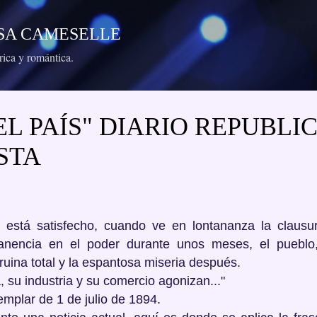
Ir al contenido principal
RESA CAMESELLE
órica y romántica.
"EL PAÍS" DIARIO REPUBL
STA
o está satisfecho, cuando ve en lontananza la clausu
anencia en el poder durante unos meses, el pueblo
uina total y la espantosa miseria después.
, su industria y su comercio agonizan..."
jemplar de 1 de julio de 1894.