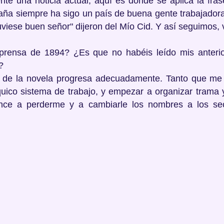
nte una noticia actual, aquí es donde se aplica la fr
paña siempre ha sigo un país de buena gente trabajador
uviese buen señor" dijeron del Mío Cid. Y así seguimos, 
prensa de 1894? ¿Es que no habéis leído mis anterio
?
or de la novela progresa adecuadamente. Tanto que me
ico sistema de trabajo, y empezar a organizar trama 
ce a perderme y a cambiarle los nombres a los secu