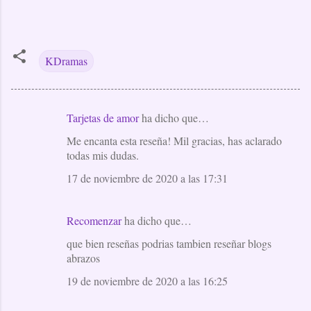
KDramas
Tarjetas de amor
ha dicho que…
C
Me encanta esta reseña! Mil gracias, has aclarado
o
todas mis dudas.
m
17 de noviembre de 2020 a las 17:31
e
n
t
Recomenzar
ha dicho que…
a
que bien reseñas podrias tambien reseñar blogs
abrazos
r
i
19 de noviembre de 2020 a las 16:25
o