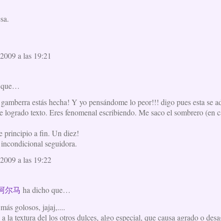
sa.
2009 a las 19:21
o que…
gamberra estás hecha! Y yo pensándome lo peor!!! digo pues esta se adel
e logrado texto. Eres fenomenal escribiendo. Me saco el sombrero (en c
e principio a fin. Un diez!
 incondicional seguidora.
2009 a las 19:22
 阿尔马
ha dicho que…
más golosos, jajaj,....
a la textura del los otros dulces, algo especial, que causa agrado o des