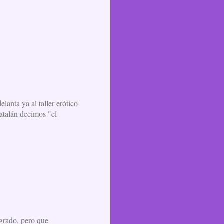
anta ya al taller erótico
atalán decimos "el
agrado, pero que