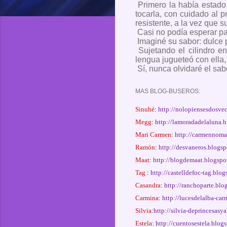
Primero la había estado
tocarla, con cuidado al 
resistente, a la vez que s
Casi no podía esperar pa
Imaginé su sabor: dulce 
Sujetando el cilindro e
lengua jugueteó con ella, 
Sí, nunca olvidaré el sab
MAS BLOG-BUSEROS:
Sinuhé
:
http://nolopiensesdosve
Megg
:
http://lamoradadelaluna.
Mari Carmen
:
http://carmennoma
Ramón
:
http://desvaneros.blogs
Maat
:
http://blogdemaat.blogspo
Tag
:
http://castelldefoc-tag.blo
Casandra
:
http://ranchoparte.blo
Carmina
:
http://lucesdelalba-ca
Silvia
:
http://silvia-deprincesas
Estela
:
http://cuentosestela.blog