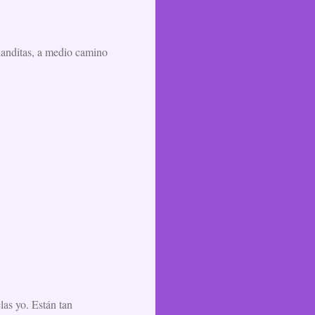
blanditas, a medio camino
as yo. Están tan