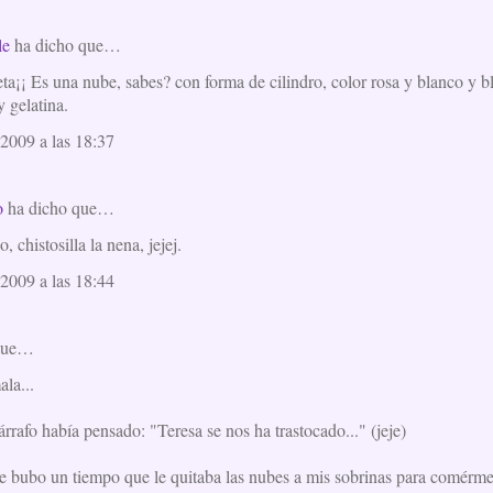
le
ha dicho que…
eta¡¡ Es una nube, sabes? con forma de cilindro, color rosa y blanco y 
 gelatina.
2009 a las 18:37
o
ha dicho que…
, chistosilla la nena, jejej.
2009 a las 18:44
que…
la...
rrafo había pensado: "Teresa se nos ha trastocado..." (jeje)
e bubo un tiempo que le quitaba las nubes a mis sobrinas para comérmel