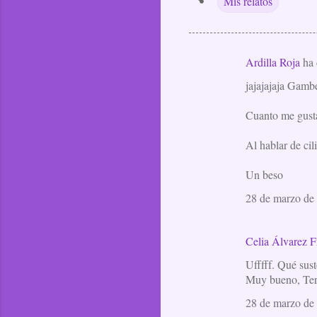
Mis relatos
Ardilla Roja
ha 
C
jajajajaja Gambe
o
m
Cuanto me gustar
e
Al hablar de cil
n
t
Un beso
a
28 de marzo de 
r
i
Celia Álvarez F
o
Ufffff. Qué sust
s
Muy bueno, Ter
28 de marzo de 