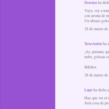
Dorotea
ha dic
Vaya, voy a ten
con aroma de men
Un abrazo golo
28 de marzo de 
XoseAntón
ha 
¡Ay, paisana, q
nube, golosas c
Bikiños
28 de marzo de 
Lupe
ha dicho
Hay que ver el 
Será cosa de pro