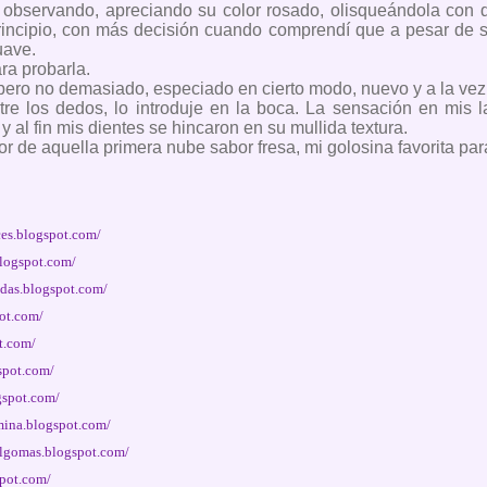
 observando, apreciando su color rosado, olisqueándola con 
principio, con más decisión cuando comprendí que a pesar de su
uave.
ra probarla.
pero no demasiado, especiado en cierto modo, nuevo y a la vez
ntre los dedos, lo introduje en la boca. La sensación en mis l
y al fin mis dientes se hincaron en su mullida textura.
or de aquella primera nube sabor fresa, mi golosina favorita pa
ces.blogspot.com/
blogspot.com/
das.blogspot.com/
pot.com/
t.com/
gspot.com/
gspot.com/
rmina.blogspot.com/
yalgomas.blogspot.com/
spot.com/