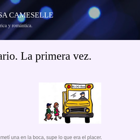
Ir al contenido principal
RESA CAMESELLE
órica y romántica.
ario. La primera vez.
metí una en la boca, supe lo que era el placer.