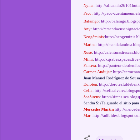
Nyma
:
http://alicamlo26101hot
Paco:
http://paco-cuentameunrel
Balamgo
:
http://balamgo.blogsp
Any
:
http://remandoensanignaci
Neogéminis
:
http://neogeminis.b
Marina
:
http://mandalandrea.blo
Xosé
:
http://calenturasfrescas.bl
Mimi
:
http://xqsabes.spaces.live
Pantera
:
http://pantera-desdemib
Carmen Andujar
:
http://carmenan
Juan Manuel Rodríguez de Sous
Dorotea
:
http://doroteafuldeben
Celia
:
http://celiaalvarez.blogsp
SeaSirens
:
http://sirens-sea.blog
Sandra S: (Te guardo el sitio para
Mercedes Martín
http://mercede
Mar
:
http://adibides.blogspot.co