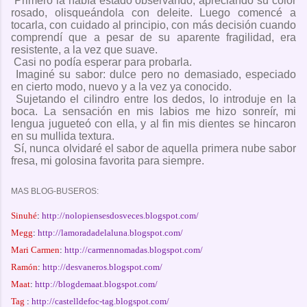
Primero la había estado observando, apreciando su color
rosado, olisqueándola con deleite. Luego comencé a
tocarla, con cuidado al principio, con más decisión cuando
comprendí que a pesar de su aparente fragilidad, era
resistente, a la vez que suave.
Casi no podía esperar para probarla.
Imaginé su sabor: dulce pero no demasiado, especiado
en cierto modo, nuevo y a la vez ya conocido.
Sujetando el cilindro entre los dedos, lo introduje en la
boca. La sensación en mis labios me hizo sonreír, mi
lengua jugueteó con ella, y al fin mis dientes se hincaron
en su mullida textura.
Sí, nunca olvidaré el sabor de aquella primera nube sabor
fresa, mi golosina favorita para siempre.
MAS BLOG-BUSEROS:
Sinuhé
:
http://nolopiensesdosveces.blogspot.com/
Megg
:
http://lamoradadelaluna.blogspot.com/
Mari Carmen
:
http://carmennomadas.blogspot.com/
Ramón
:
http://desvaneros.blogspot.com/
Maat
:
http://blogdemaat.blogspot.com/
Tag
:
http://castelldefoc-tag.blogspot.com/