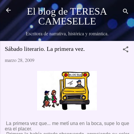
Ir al contenido principal
El blog de TERESA
CAMESELLE
Escritora de narrativa, histórica y romántica.
Sábado literario. La primera vez.
marzo 28, 2009
La primera vez que... me metí una en la boca, supe lo que
era el placer.