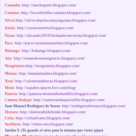
Casandra
:
http://ranchoparte.blogspot.com/
Carmina
:
http://lucesdelalba-carmina.blogspot.com/
Silvia
:
http://silvia-deprincesasyalgomas.blogspot.com/
Estela
:
http://cuentosestela.blogspot.com/
Nyma
:
http://alicamlo26101hotmailcom-nyma.blogspot.com/
Paco:
http://paco-cuentameunrelato.blogspot.com/
Balamgo
:
http://balamgo.blogspot.com/
Any
:
http://remandoensanignacio.blogspot.com/
Neogéminis
:
http://neogeminis.blogspot.com/
Marina
:
http://mandalandrea.blogspot.com/
Xosé
:
http://calenturasfrescas.blogspot.com/
Mimi
:
http://xqsabes.spaces.live.com/blog/
Pantera
:
http://pantera-desdemibuhardilla.blogspot.com/
Carmen Andujar
:
http://carmenandujarzorrilla.blogspot.com/
Juan Manuel Rodríguez de Sousa:
http://rodriguezdesousa.blogspot.com/
Dorotea
:
http://doroteafuldebenke.blogspot.com/
Celia
:
http://celiaalvarez.blogspot.com/
SeaSirens
:
http://sirens-sea.blogspot.com/
Sandra S: (Te guardo el sitio para la semana que viene jajaa)