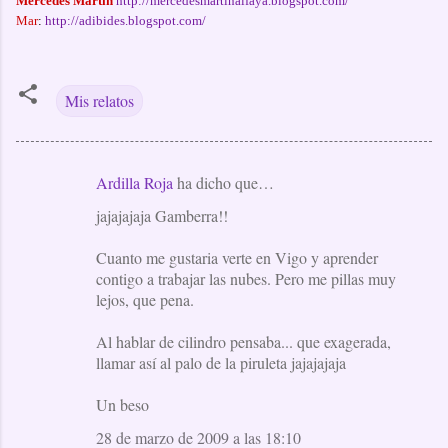
Mercedes Martín
http://mercedesmartinalfaya.blogspot.com/
Mar
:
http://adibides.blogspot.com/
Mis relatos
Ardilla Roja
ha dicho que…
C
jajajajaja Gamberra!!
o
m
Cuanto me gustaria verte en Vigo y aprender
e
contigo a trabajar las nubes. Pero me pillas muy
lejos, que pena.
n
t
Al hablar de cilindro pensaba... que exagerada,
a
llamar así al palo de la piruleta jajajajaja
r
Un beso
i
28 de marzo de 2009 a las 18:10
o