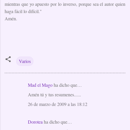
mientras que yo apuesto por lo inverso, porque sea el autor quien
haga fácil lo difícil."
Amén.
Varios
Mad el Mago
ha dicho que…
C
Amén tú y tus resumenes......
o
m
26 de marzo de 2009 a las 18:12
e
n
Dorotea
ha dicho que…
t