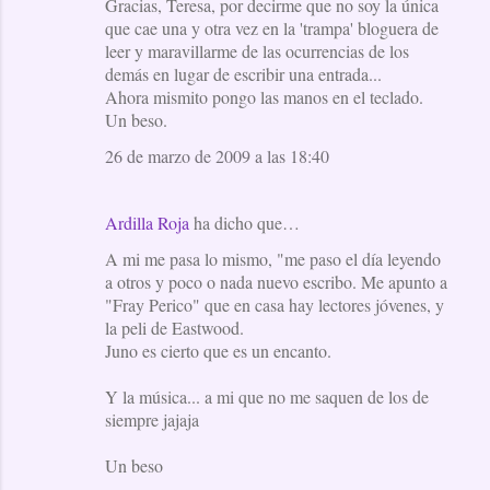
Gracias, Teresa, por decirme que no soy la única
a
que cae una y otra vez en la 'trampa' bloguera de
leer y maravillarme de las ocurrencias de los
r
demás en lugar de escribir una entrada...
i
Ahora mismito pongo las manos en el teclado.
o
Un beso.
s
26 de marzo de 2009 a las 18:40
Ardilla Roja
ha dicho que…
A mi me pasa lo mismo, "me paso el día leyendo
a otros y poco o nada nuevo escribo. Me apunto a
"Fray Perico" que en casa hay lectores jóvenes, y
la peli de Eastwood.
Juno es cierto que es un encanto.
Y la música... a mi que no me saquen de los de
siempre jajaja
Un beso