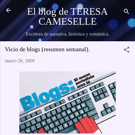
Ir al contenido principal
El blog de TERESA
CAMESELLE
Escritora de narrativa, histórica y romántica.
Vicio de blogs (resumen semanal).
marzo 26, 2009