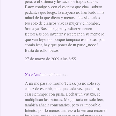
pera, o el sistema y les saca los trapos sucios.
Estoy contigo y con el escritor que citas, sobran
pedantes que luego, la mayoría no han leído ni la
mitad de lo que dicen y menos a los siete años.
No solo de clásicos vive la mujer y el hombre,
!toma ya!Bastante gozo y esfuerzo tienen
lectores/as con inventar y reecrear en su mente lo
que van leyendo, porque tampoco es que sea pan
comio leer, hay que poner de tu parte ¿nooo?
Basta de rollo, besos.
27 de marzo de 2009 a las 8:55
XoseAntón
ha dicho que…
A mí me pasa lo mismo Teresa, ya no sólo soy
capaz de escribir, sino que cada vez que entro,
casi siemmpre con prisa, a echar un vistazo, se
multiplican las lecturas. Me gustaría no sólo leer,
también añadir comentarios, pero es imposible.
Intento, por lo menos una vez a la semana recorrer
los blogs amigo, dejar por escrito mi presencia y