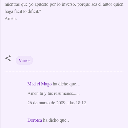
mientras que yo apuesto por lo inverso, porque sea el autor quien
haga fácil lo difícil."
Amén.
Varios
Mad el Mago
ha dicho que…
C
Amén tú y tus resumenes......
o
m
26 de marzo de 2009 a las 18:12
e
n
Dorotea
ha dicho que…
t