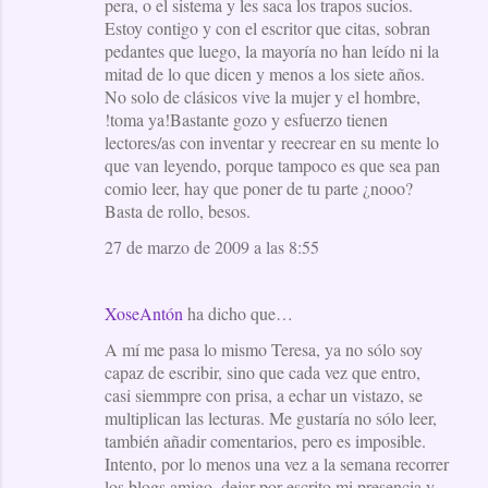
pera, o el sistema y les saca los trapos sucios.
Estoy contigo y con el escritor que citas, sobran
pedantes que luego, la mayoría no han leído ni la
mitad de lo que dicen y menos a los siete años.
No solo de clásicos vive la mujer y el hombre,
!toma ya!Bastante gozo y esfuerzo tienen
lectores/as con inventar y reecrear en su mente lo
que van leyendo, porque tampoco es que sea pan
comio leer, hay que poner de tu parte ¿nooo?
Basta de rollo, besos.
27 de marzo de 2009 a las 8:55
XoseAntón
ha dicho que…
A mí me pasa lo mismo Teresa, ya no sólo soy
capaz de escribir, sino que cada vez que entro,
casi siemmpre con prisa, a echar un vistazo, se
multiplican las lecturas. Me gustaría no sólo leer,
también añadir comentarios, pero es imposible.
Intento, por lo menos una vez a la semana recorrer
los blogs amigo, dejar por escrito mi presencia y