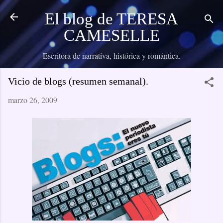
Ir al contenido principal
El blog de TERESA
CAMESELLE
Escritora de narrativa, histórica y romántica.
Vicio de blogs (resumen semanal).
marzo 26, 2009