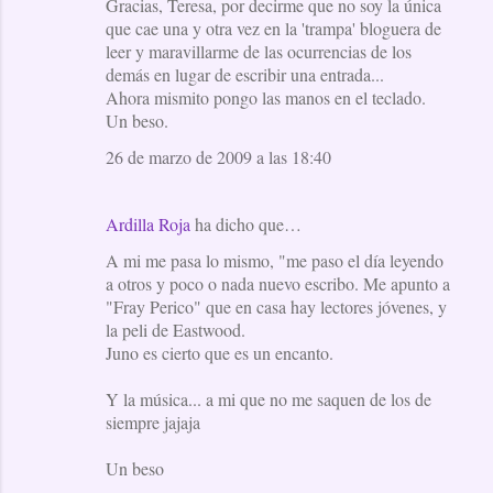
Gracias, Teresa, por decirme que no soy la única
a
que cae una y otra vez en la 'trampa' bloguera de
leer y maravillarme de las ocurrencias de los
r
demás en lugar de escribir una entrada...
i
Ahora mismito pongo las manos en el teclado.
o
Un beso.
s
26 de marzo de 2009 a las 18:40
Ardilla Roja
ha dicho que…
A mi me pasa lo mismo, "me paso el día leyendo
a otros y poco o nada nuevo escribo. Me apunto a
"Fray Perico" que en casa hay lectores jóvenes, y
la peli de Eastwood.
Juno es cierto que es un encanto.
Y la música... a mi que no me saquen de los de
siempre jajaja
Un beso