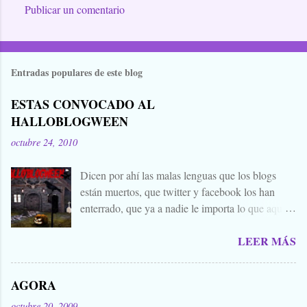
Publicar un comentario
Entradas populares de este blog
ESTAS CONVOCADO AL
HALLOBLOGWEEN
octubre 24, 2010
Dicen por ahí las malas lenguas que los blogs
están muertos, que twitter y facebook los han
enterrado, que ya a nadie le importa lo que aquí
escribimos. Propongo estas fechas señaladas para
LEER MÁS
levantar nuestros blogs, sean vivos, muertos, o
zombies bailones, y demostrar que aquí aún se
cuecen muchas cosas interesantes, y si hace falta
AGORA
añadir a la olla algún ojo de sapo, mandrágora, y
octubre 20, 2009
sangre de virgen nacida bajo la luna llena, sea.