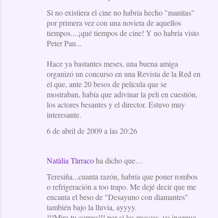
Si no existiera el cine no habría hecho "manitas"
por primera vez con una novieta de aquellos
tiempos....¡qué tiempos de cine! Y no habría visto
Peter Pan...
Hace ya bastantes meses, una buena amiga
organizó un concurso en una Revista de la Red en
el que, ante 20 besos de película que se
mostraban, había que adivinar la peli en cuestión,
los actores besantes y el director. Estuvo muy
interesante.
6 de abril de 2009 a las 20:26
Natàlia Tàrraco
ha dicho que…
Teresiña...cuanta razón, habría que poner rombos
o refrigeración a too trapo. Me dejé decir que me
encanta el beso de "Desayuno con diamantes"
también bajo la lluvia, ayyyy.
!!!Mira tu correo!!! por si las moscas, yo ingenua,