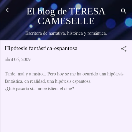
Ir al contenido principal
El blog de TERESA
CAMESELLE
Escritora de narrativa, histórica y romántica.
Hipótesis fantástica-espantosa
abril 05, 2009
Tarde, mal y a rastro... Pero hoy se me ha ocurrido una hipótesis
fantástica, en realidad, una hipótesis espantosa.
¿Qué pasaría si... no existiera el cine?