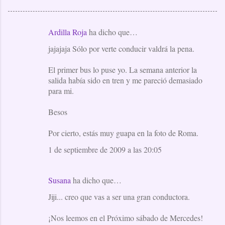
Ardilla Roja
ha dicho que…
C
jajajaja Sólo por verte conducir valdrá la pena.
o
m
El primer bus lo puse yo. La semana anterior la
e
salida había sido en tren y me pareció demasiado
para mi.
n
t
Besos
a
Por cierto, estás muy guapa en la foto de Roma.
r
i
1 de septiembre de 2009 a las 20:05
o
s
Susana
ha dicho que…
Jiji... creo que vas a ser una gran conductora.
¡Nos leemos en el Próximo sábado de Mercedes!